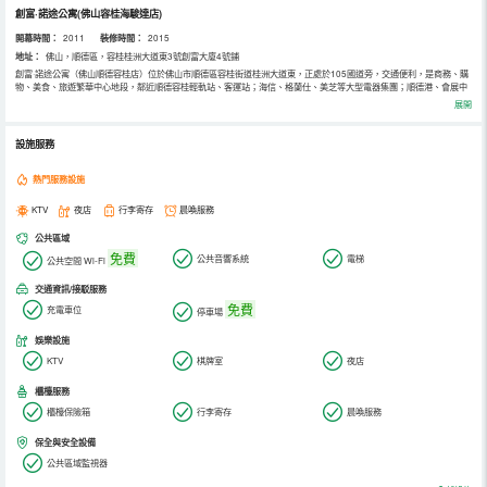
創富·諾途公寓(佛山容桂海駿達店)
開幕時間：
2011
裝修時間：
2015
地址：
佛山，順德區，容桂桂洲大道東3號創富大廈4號鋪
創富·諾途公寓（佛山順德容桂店）位於佛山市順德區容桂街道桂洲大道東，正處於105國道旁，交通便利，是商務、購
物、美食、旅遊繁華中心地段，鄰近順德容桂輕軌站、客運站；海信、格蘭仕、美芝等大型電器集團；順德港、會展中
心；就近於天佑城、海駿達廣場、萬達廣場、大信廣場等大型購物中心；離尋味順德拍攝點富華美食街更是近在咫尺
展開
（豬雜粥、順德雙皮奶、順德魚皮等等，美食盡情品嚐）；距順德新地標華橋城歡樂PLUS約15分鐘，鄰近旅遊景點還
有史路比主題公園、順峰山公園、清暉園、寶林寺等等。
創富·諾途公寓是一家精品商務高檔型飯店式公寓，內設多種房型客房，同時本飯店公寓內配備可容納280人的多媒體商
設施服務
務會議中心。無論出差商旅、探親訪友都會是你最好的選擇。本原創富飯店門面重新升級改造完成，並正式更名為創富•
諾途飯店公寓，感謝各位支持！我們以貼心的服務！恭候您的光臨！
熱門服務設施
KTV
夜店
行李寄存
晨喚服務
公共區域
免費
公共音響系統
電梯
公共空間 Wi-Fi
交通資訊/接駁服務
免費
充電車位
停車場
娛樂設施
KTV
棋牌室
夜店
櫃檯服務
櫃檯保險箱
行李寄存
晨喚服務
保全與安全設備
公共區域監視器