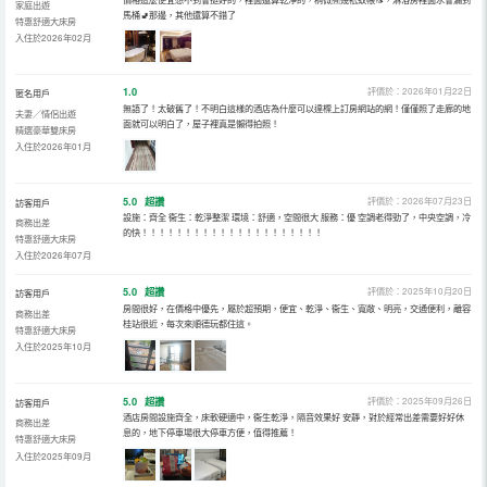
家庭出遊
馬桶🚽那邊，其他還算不錯了
特惠舒適大床房
入住於2026年02月
1.0
評價於：2026年01月22日
匿名用戶
無語了！太破舊了！不明白這樣的酒店為什麼可以達標上訂房網站的網！僅僅照了走廊的地
夫妻／情侶出遊
面就可以明白了，屋子裡真是懶得拍照！
精選豪華雙床房
入住於2026年01月
5.0
超讚
評價於：2026年07月23日
訪客用戶
設施：齊全 衞生：乾淨整潔 環境：舒適，空間很大 服務：優 空調老得勁了，中央空調，冷
商務出差
的快！！！！！！！！！！！！！！！！！！！！！
特惠舒適大床房
入住於2026年07月
5.0
超讚
評價於：2025年10月20日
訪客用戶
房間很好，在價格中優先，屬於超預期，便宜、乾淨、衞生、寬敞、明亮，交通便利，離容
商務出差
桂站很近，每次來順德玩都住這。
特惠舒適大床房
入住於2025年10月
5.0
超讚
評價於：2025年09月26日
訪客用戶
酒店房間設施齊全，床軟硬適中，衞生乾淨，隔音效果好 安靜，對於經常出差需要好好休
商務出差
息的，地下停車場很大停車方便，值得推薦！
特惠舒適大床房
入住於2025年09月