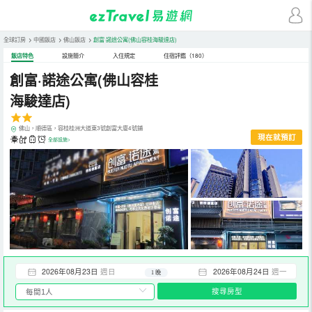
全球訂房
>
中國飯店
>
佛山飯店
>
創富·諾途公寓(佛山容桂海駿達店)
飯店特色
設施簡介
入住規定
住宿評鑑（180）
創富·諾途公寓(佛山容桂
海駿達店)
佛山，順德區，容桂桂洲大道東3號創富大廈4號鋪
現在就預訂
全部設施>
2026年08月23日
週日
2026年08月24日
週一
1 晚
搜尋房型