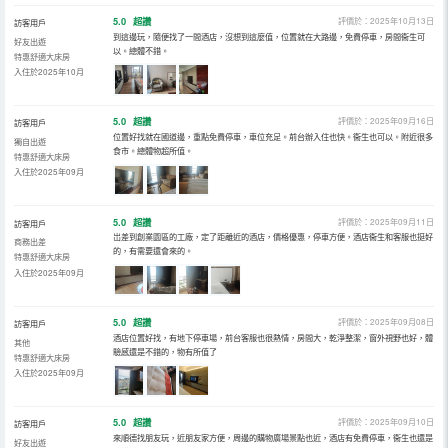
5.0
超讚
評價於：2025年10月13日
訪客用戶
到這邊玩，隨便找了一間酒店，沒想到這麼值，位置就在大路邊，免費停車，房間衞生可
好友出遊
以。總體不錯。
特惠舒適大床房
入住於2025年10月
5.0
超讚
評價於：2025年09月16日
訪客用戶
位置好找就在國道邊，重點免費停車，車位充足。前台辦入住也快。衞生也可以。附近很多
獨自出遊
食市。總體物超所值。
特惠舒適大床房
入住於2025年09月
5.0
超讚
評價於：2025年09月11日
訪客用戶
岀差到創業園區的工廠，定了距離近的酒店，價格優惠，停車方便，酒店衞生和客服也挺好
商務出差
的，有需要還會來的。
特惠舒適大床房
入住於2025年09月
5.0
超讚
評價於：2025年09月08日
訪客用戶
酒店位置好找，有地下停車場，前台客服也很熱情，房間大，乾淨整潔，窗外視野也好，體
其他
驗感還是不錯的，物有所值了
特惠舒適大床房
入住於2025年09月
5.0
超讚
評價於：2025年09月10日
訪客用戶
來順德找朋友玩，近朋友家方便，周邊的購物廣場景點也近，酒店有免費停車，衞生也還是
好友出遊