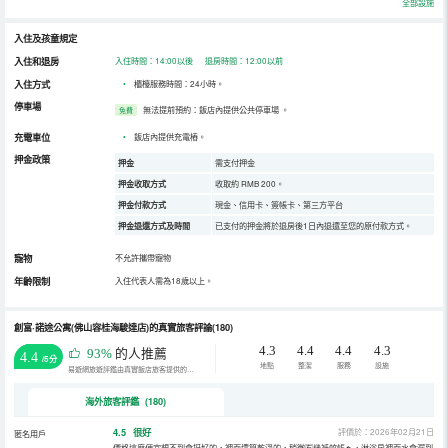
全部設施
入住及孩童規定
入住和退房
入住時間：14:00以後 退房時間：12:00以前
入住方式
•
櫃檯服務時間：24小時。
停車場
無法提前預約：飯店內提供公共停車場
。
免費
充電車位
•
飯店內提供充電樁。
押金政策
押金
需支付押金
押金收取方式
收取約 RMB 200。
押金付款方式
現金、信用卡、簽帳卡、第三方平台
押金退還方式及時間
已支付的押金將於退房後1日內退還至您的原付款方式。
寵物
不允許攜帶寵物
年齡限制
入住代表人需為18歲以上。
創富·諾途公寓(佛山容桂海駿達店)的真實旅客評論(180)
4.3
4.4
4.4
4.3
93%
的人推薦
4.4
/5分
地點
整潔
服務
設施
易遊網旅遊評鑑由真實飯店旅客提供的評鑑。
海外旅客評鑑 (180)
4.5
很好
評價於：2026年02月21日
匿名用戶
價格這麼便宜想不到會挺好的，裡面還算乾淨的，稍微🈶幾衹蚊帳🦟，淋浴房裡面水會漏到