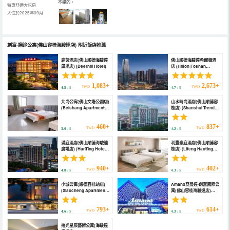
不錯的。
特惠舒適大床房
入住於2025年09月
創富·諾途公寓(佛山容桂海駿達店)
附近飯店推薦
鹿茵酒店(佛山順德海駿達
佛山順德海駿達希爾頓酒
廣場店) (Deerhill Hotel)
店 (Hilton Foshan
Shunde)
1,083+
2,673+
TWD
TWD
4.5
/ 5
4.7
/ 5
北尚公寓(佛山文塔公園店)
山水時尚酒店(佛山順德容
(Beishang Apartment
桂店) (Shanshui Trends
(Foshan Wenta Park))
Hotel (Foshan Shunde
Ronggui))
460+
837+
TWD
TWD
3.6
/ 5
4.2
/ 5
漢庭酒店(佛山順德海駿達
利豐豪庭酒店(佛山順德容
廣場店) (HanTing Hotel
桂店) (Lifeng Haoting
(Foshan Shunde
Hotel)
Shunde Center))
940+
402+
TWD
TWD
4.8
/ 5
4.3
/ 5
小城公寓(順德容桂站店)
Amand亞曼達·創富國際公
(Xiaocheng Apartment
寓(佛山容桂海駿達店)
(Shunde Ronggui
(Amand · Chuangfu
Station Branch))
International Apartment
(Foshan Ronggui
793+
614+
TWD
TWD
4.6
/ 5
4.3
/ 5
Haijunda Branch))
拾光星辰藝術公寓(海駿達