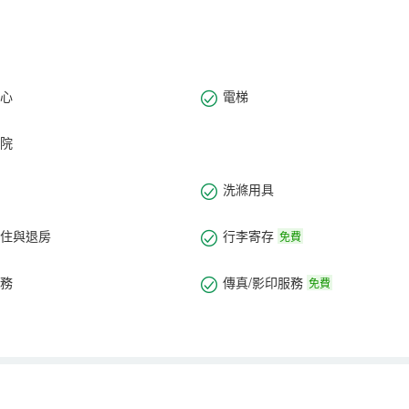
心
電梯
院
洗滌用具
住與退房
行李寄存
免費
務
傳真/影印服務
免費