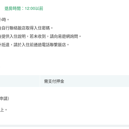
 退房時間：12:00以前
小時。
後自行聯絡飯店取得入住密碼。
後提供入住說明，若未收到，請向易遊網詢問。
外抵達，請於入住前通過電話聯繫飯店。
。
需支付押金
申請）
以上。