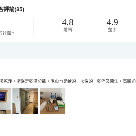
評論(85)
4.8
4.9
地點
整潔
的評鑑。
潔乾淨，衞浴是乾濕分離，毛巾也是給的一次性的，乾淨又衞生，高層光線