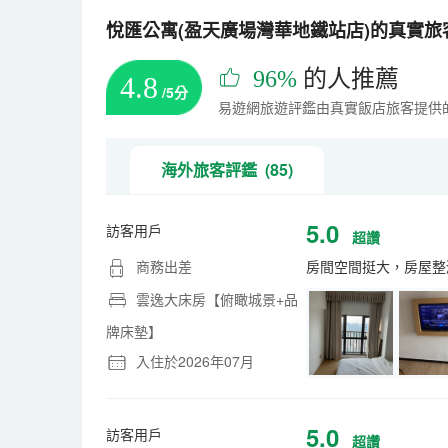
悅匯公寓(盈天廣場灣華地鐵站店)的真實旅客
96%
的人推薦
4.8
/5分
易遊網旅遊評鑑由真實飯店旅客提供
海外旅客評鑑 (85)
5.0
訪客用戶
超讚
商務出差
房間空間挺大，房屋整
雲逸大床房【俯瞰城景+品
牌床墊】
入住於2026年07月
5.0
訪客用戶
超讚