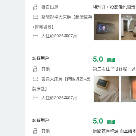
獨自出遊
特別好，投影儀也很清
繁簡影視大床房【超清巨幕
+俯瞰城景】
入住於2026年07月
5.0
訪客用戶
超讚
其他
第二次住了很舒服，以
雲逸大床房【俯瞰城景+品
牌床墊】
入住於2026年07月
5.0
訪客用戶
超讚
其他
房間乾淨整潔 而且離地