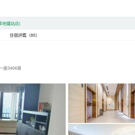
華地鐵站店)
住宿評鑑（85）
座3406房