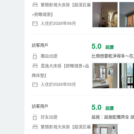
繁簡影視大床房【超清巨幕
+俯瞰城景】
入住於2026年06月
5.0
訪客用戶
超讚
獨自出遊
比預想要乾淨得多～在
雲逸大床房【俯瞰城景+品
牌床墊】
入住於2026年05月
5.0
訪客用戶
超讚
好友出遊
設施：設施配備齊全 該
繁簡影視大床房【超清巨幕