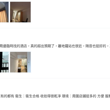
周邊臨時找的酒店，真的超出預期了，離地鐵站也很近，隔音也挺好的，
有的都有 衞生：衞生合格 收拾得很乾凈 環境：周圍店鋪挺多的 方便 服務：