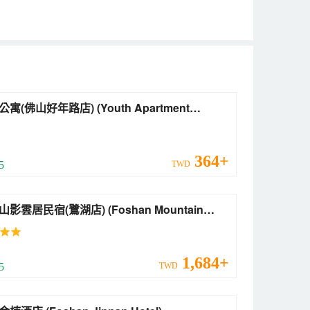
佛山好年路店) (Youth Apartment
shan Haonian Road))
364+
 5
TWD
居民宿(鷺湖店) (Foshan Mountain
yun Residential Residence)
1,684+
 5
TWD