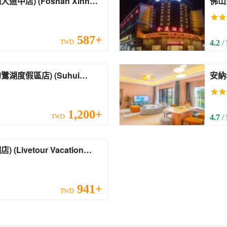
han Xinhui
oming Avenue Middle))
587+
TWD
4.2
/
區店) (Suhui
ngmeidi Luhu Resort))
1,200+
TWD
4.7
/
ation
uhu))
941+
TWD