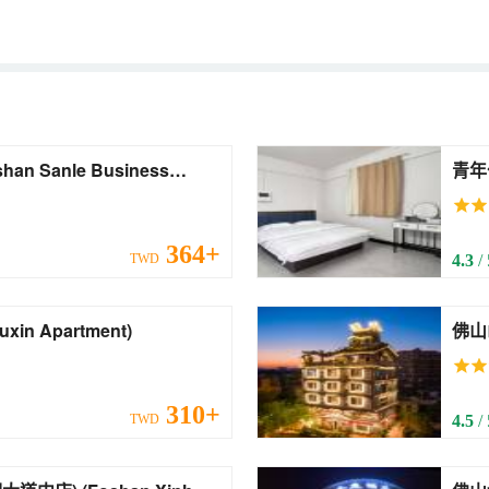
青年公寓(
(Fo
364+
TWD
4.3
/
(高明站店) (Wuxin Apartment)
佛山山影雲
Ying
310+
TWD
4.5
/