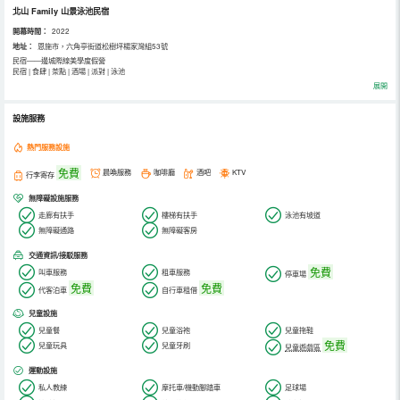
北山 Family 山景泳池民宿
開幕時間：
2022
地址：
恩施市，六角亭街道松樹坪楊家灣組53號
民宿——邊城際線美學度假營
民宿 | 食肆 | 茶點 | 酒場 | 派對 | 泳池
疾馳過恩施外環線的邊際，在夜晚的注視下能發現山腰裡藏著一顆明亮的星。它便是我們越過城市，闖入山谷的目的
展開
地。
靜謐，脫俗，鄉間的溫情與柔軟，融化在白房子下的時光裡。讓人在繁忙的城市生活中按下暫停鍵，偷出時間，得以喘
息。
設施服務
| 城際與群山 | 朝陽與晚霞 | 星空與滿月 |
民宿將山居與崖居生活放大到了眼前。周遭的山巒樹林仿若是它的一道天然屏障，城市裡喧囂和紛繁複雜通通被隔絕在
外，自成一派。
熱門服務設施
在這裡，能看見整個恩施的城市邊際，或許因為得閒，朝陽與晚霞偶爾也會遲到。散落的月光穿過了雲層，躲著人群，
在無邊泳池上鋪成群山的鱗。在候鳥們紛紛逃離酷暑的夏日，清涼只是普通的日常。
免費
晨喚服務
咖啡廳
酒吧
KTV
行李寄存
無障礙設施服務
走廊有扶手
樓梯有扶手
泳池有坡道
無障礙通路
無障礙客房
交通資訊/接駁服務
免費
叫車服務
租車服務
停車場
免費
免費
代客泊車
自行車租借
兒童設施
兒童餐
兒童浴袍
兒童拖鞋
免費
兒童玩具
兒童牙刷
兒童遊戲區
運動設施
私人教練
摩托車/機動腳踏車
足球場