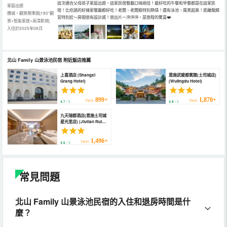
這次適合父母孩子家庭出遊，這家民宿餐廳口味絕佳！最好吃的午餐和早餐都是在這家民
家庭出遊
宿！比吃過的好幾家餐廳都好吃！老闆、老闆娘特別熱情！還有泳池，風景超美！距離龍鱗
攬城・觀景標準間|180°觀
宮特別近～房間很有設計感！很出片～沖沖沖，是旅程的驚喜❤️
景+智能家居+高清影視|
入住於2025年08月
北山 Family 山景泳池民宿
附近飯店推薦
上喜酒店 (Shangxi
恩施武陵都賓館(土司城店)
Grang Hotel)
(Wulingdu Hotel)
899+
1,870+
TWD
TWD
4.7
/ 5
4.8
/ 5
九天瑞都酒店(恩施土司城
星光里店) (Jiutian Ruidu
Hotel (Enshi Starlight
Shopping Center
Aviation Road Branch))
1,496+
TWD
4.6
/ 5
常見問題
北山 Family 山景泳池民宿的入住和退房時間是什
麼？