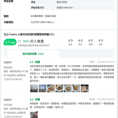
押金政策
押金
需支付押金
押金收取方式
收取約 RMB 500。
寵物
允許攜帶寵物（須事先申請）
年齡限制
入住代表人需為18歲以上。
北山 Family 山景泳池民宿的真實旅客評論(121)
4.9
4.8
4.9
4.9
98%
的人推薦
4.9
/5分
地點
整潔
服務
設施
易遊網旅遊評鑑由真實飯店旅客提供的評鑑。
海外旅客評鑑 (121)
5.0
超讚
評價於：2026年07月02日
訪客用戶
本來計劃衹在民宿週轉住一晚，但是第一天入住的時候，民宿阿姨的廚藝直接把我們給留住
家庭出遊
了，連著住了三天，民宿很漂亮，房間很大，還是寵物友好酒店，店裡還有一衹很可愛的邊
攬城・觀景標準間|180°觀
牧狗狗小七，但是這家民宿的最大的亮點就真的是阿姨做的菜特別特別的好吃，簡單的家常
景+智能家居+高清影視|
菜，給人一種私廚的體驗感，每天出去玩累了一天，最期待的就是回民宿吃飯。非常值得推
入住於2026年06月
薦的民宿。
5.0
超讚
評價於：2026年05月02日
訪客用戶
房間寬敞，衞生乾淨，老闆帥氣，老闆娘溫柔漂亮，早餐也很美味，還偶遇了一場同擔的婚
好友出遊
禮，非常愉快的一次體驗，值得入住
攬城・觀景標準間|180°觀
景+智能家居+高清影視|
入住於2026年04月