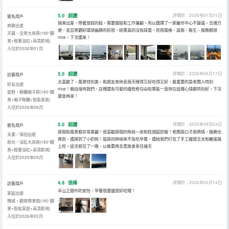
5.0
超讚
評價於：2026年01月31日
匿名用戶
過來出差，帶著放假的娃，需要遛娃和工作兼顧，所以選擇了一家離市中心不算遠，交通方
商務出差
便，並且景觀好環境幽靜的民宿，結果真的沒有踩雷。民宿風格、設施、衞生、服務都很
天幕・全景大床房|180°觀
nice，下次還來！
景+輕奢浴缸+高清影視|
入住於2026年01月
5.0
超讚
評價於：2026年06月17日
訪客用戶
太喜歡了，風景特別美，和朋友來休息兩天睡得又好吃得又好，最重要的是老闆人特別
好友出遊
nice！親自接待我們，店裡還有可愛的邊牧修勾😃如果能一直待在這裡心情都特別好，下次
星野・鞦韆親子房|180°觀
還會再來！
景+親子鞦韆+智能家居|
入住於2026年06月
5.0
超讚
評價於：2025年09月24日
匿名用戶
房間和風景都非常美麗！很喜歡房間的佈局～床和枕頭超舒服！老闆兩口子很熱情，服務也
夫妻／情侶出遊
周到，還摸到了小奶狗！退房的時候來不及吃早餐，還給我們打包了手工饅頭玉米和雞蛋路
辰光・浴缸大床房|180°觀
上吃。這次衹住了一晚，以後要再去恩施會多住幾天
景+輕奢浴缸+高清影視|
入住於2025年09月
4.8
很棒
評價於：2026年02月14日
訪客用戶
半山之間中的安怡，早餐很豐盛很好吃哦！
家庭出遊
攬城・觀景標準間|180°觀
景+智能家居+高清影視|
入住於2026年02月