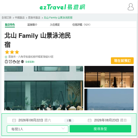
全球訂房
>
中國飯店
>
恩施市飯店
>
北山 Family 山景泳池民宿
飯店特色
設施簡介
入住規定
住宿評鑑（121）
北山 Family 山景泳池民
宿
恩施市，六角亭街道松樹坪楊家灣組53號
現在就預訂
全部設施>
2026年08月22日
週六
2026年08月23日
週日
1 晚
搜尋房型