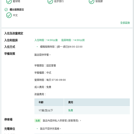
籃球場
徒步旅行
瑜珈課
櫃台服務語言
中文
全部設施
入住及孩童規定
入住和退房
入住時間：14:00以後 退房時間：14:00以前
入住方式
•
櫃檯服務時間：[週一-週日]08:00-22:00
早餐政策
飯店提供早餐。
早餐類型：固定套餐
早餐種類：中式
營業時間：每天 07:30-09:00
成人費用：免費
孩童費用：
年齡
費用
17歲(含)以下
免費
停車場
飯店內提供私人停車場 (旅客專用)
。
免費
充電車位
•
飯店不提供充電樁。