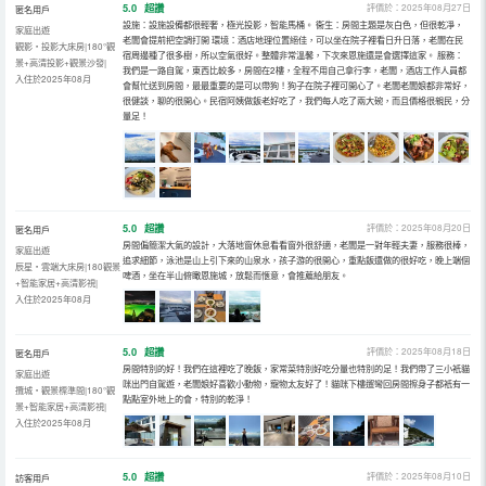
5.0
超讚
評價於：2025年08月27日
匿名用戶
設施：設施設備都很輕奢，極光投影，智能馬桶。 衞生：房間主題是灰白色，但很乾凈，
家庭出遊
老闆會提前把空調打開 環境：酒店地理位置絕佳，可以坐在院子裡看日升日落，老闆在民
觀影・投影大床房|180°觀
宿周邊種了很多樹，所以空氣很好。整體非常溫馨，下次來恩施還是會選擇這家。 服務：
景+高清投影+觀景沙發|
我們是一路自駕，東西比較多，房間在2樓，全程不用自己拿行李，老闆，酒店工作人員都
入住於2025年08月
會幫忙送到房間，最最重要的是可以帶狗！狗子在院子裡可開心了。老闆老闆娘都非常好，
很健談，聊的很開心。民宿阿姨做飯老好吃了，我們每人吃了兩大碗，而且價格很親民，分
量足！
5.0
超讚
評價於：2025年08月20日
匿名用戶
房間偏簡潔大氣的設計，大落地窗休息看看窗外很舒適，老闆是一對年輕夫妻，服務很棒，
家庭出遊
追求細節，泳池是山上引下來的山泉水，孩子游的很開心，重點飯還做的很好吃，晚上端個
辰星・雲端大床房|180觀景
啤酒，坐在半山俯瞰恩施城，放鬆而愜意，會推薦給朋友。
+智能家居+高清影視|
入住於2025年08月
5.0
超讚
評價於：2025年08月18日
匿名用戶
房間特別的好！我們在這裡吃了晚飯，家常菜特別好吃分量也特別的足！我們帶了三小衹貓
家庭出遊
咪出門自駕遊，老闆娘好喜歡小動物，寵物太友好了！貓咪下樓遛彎回房間擦身子都衹有一
攬城・觀景標準間|180°觀
點點室外地上的會，特別的乾淨！
景+智能家居+高清影視|
入住於2025年08月
5.0
超讚
評價於：2025年08月10日
訪客用戶