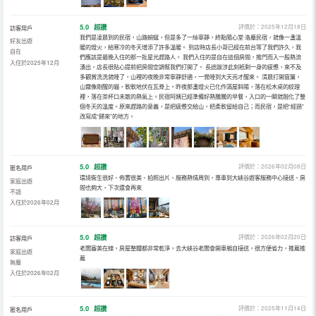
5.0
超讚
評價於：2025年12月18日
訪客用戶
我們是凌晨到的民宿，山路蜿蜒，但是多了一絲寧靜，終點隨心堂·洛塵民宿，就像一盞溫
好友出遊
暖的燈火，給寒冷的冬天增添了許多溫暖。 到店時店長小哥已經在前台等了我們許久，我
自在
們應該是最晚入住的那一批星光趕路人。 我們入住的是自在這個房間，推門而入一股熱流
入住於2025年12月
湧出，店長很貼心提前把房間空調幫我們打開了。 長途跋涉此刻衹剩一身的疲憊，來不及
多觀賞洗洗就睡了，山裡的夜晚非常寧靜舒適，一覺睡到大天亮才醒來。 清晨打開窗簾，
山霧像剛醒的貓，軟軟地伏在瓦脊上。昨夜那盞燈火已化作滿屋斜陽，落在松木桌的紋理
裡，落在茶杯口未散的熱氣上。民宿阿姨已經準備好熱騰騰的早餐，入口的一瞬就融化了整
個冬天的溫度。原來趕路的意義，是把疲憊交給山，把柔軟留給自己；而民宿，是把“經過”
改寫成“歸來”的地方。
5.0
超讚
評價於：2026年02月08日
匿名用戶
環境衞生很好、佈置很美、拍照出片、服務熱情周到，專車到大峽谷遊客服務中心接送、房
家庭出遊
間也夠大，下次還會再來
不語
入住於2026年02月
5.0
超讚
評價於：2026年02月20日
訪客用戶
老闆審美在線，房屋整體都非常乾淨，去大峽谷老闆會開車親自接送，很方便省力，推薦推
家庭出遊
薦
無塵
入住於2026年02月
5.0
超讚
評價於：2025年11月14日
匿名用戶