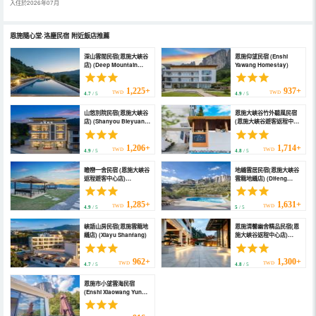
入住於2026年07月
恩施隨心堂·洛塵民宿
附近飯店推薦
深山雲間民宿(恩施大峽谷
恩施仰望民宿 (Enshi
店) (Deep Mountain
Yawang Homestay)
Yunjian Homestay
(Enshi Grand Canyon
Scenic Area))
1,225+
937+
TWD
TWD
4.7
/ 5
4.9
/ 5
山悠別院民宿(恩施大峽谷
恩施大峽谷竹外聽風民宿
店) (Shanyou Bieyuan
(恩施大峽谷遊客返程中心
Homestay (Enshi Grand
店) (Enshi Grand
Canyon Scenic Area))
Canyon Scenic Area
Zhuwai Tingfeng
1,206+
1,714+
TWD
TWD
4.9
/ 5
4.8
/ 5
Homestay (Enshi Grand
Canyon Tourist Return
瞻巒一舍民宿 (恩施大峽谷
地縫雲居民宿(恩施大峽谷
Center))
返程遊客中心店)
雲龍地縫店) (Difeng
(Zhanluan Yishe
Yunju Homestay
Guesthouse (Enshi
(Yunlong Ground
Grand Canyon Tourist
Fissure Store, Enshi
1,285+
1,631+
TWD
TWD
4.9
/ 5
5
/ 5
Pick-up Point Branch))
Grand Canyon))
峽語山房民宿(恩施雲龍地
恩施清馨幽舍精品民宿(恩
縫店) (Xiayu Shanfang)
施大峽谷返程中心店)
(Exquisite B & B in
Qingxin YouSHE, Enshi)
962+
1,300+
TWD
TWD
4.7
/ 5
4.8
/ 5
恩施市小望雲海民宿
(Enshi Xiaowang Yunhai
Homestay)