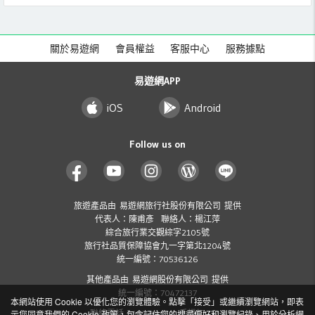
關於易遊網
會員權益
客服中心
服務據點
易遊網APP
iOS
Android
Follow us on
旅遊產品由 易遊網旅行社股份有限公司 提供
代表人：陳甫彥 聯絡人：楊江萍
綜合旅行業交觀綜字2105號
旅行社品質保障協會九一字第北1204號
統一編號：70536126
其他產品由 易遊網股份有限公司 提供
統一編號：70472137
本網站使用 Cookie 以優化您的瀏覽體驗。點擊「接受」或繼續瀏覽網站，即表
聯絡電話：412-8001 ( 手機加 02 )
示您同意我們的 Cookie 政策，包含記住您的搜尋偏好和瀏覽紀錄、用於分析網