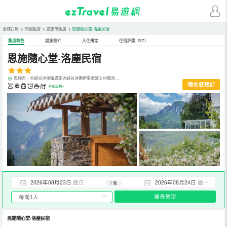
全球訂房
>
中國飯店
>
恩施市飯店
>
恩施隨心堂·洛塵民宿
飯店特色
設施簡介
入住規定
住宿評鑑（97）
恩施隨心堂·洛塵民宿
恩施市，大峽谷沐撫鎮恩施大峽谷沐撫辦事處營上村龍池組餘家組8號
現在就預訂
全部設施>
2026年08月23日
週日
2026年08月24日
週一
1 晚
搜尋房型
恩施隨心堂·洛塵民宿