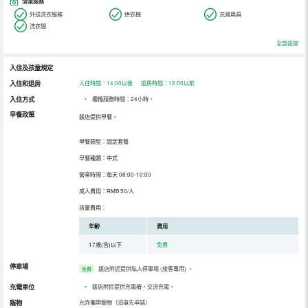
清潔服務
外送洗衣服務
烘衣機
洗滌用具
洗衣間
全部設施
入住及孩童規定
入住和退房
入住時間：14:00以後 退房時間：12:00以前
入住方式
•
櫃檯服務時間：24小時。
早餐政策
飯店提供早餐。
早餐類型：固定套餐
早餐種類：中式
營業時間：每天 08:00-10:00
成人費用：RMB 50/人
孩童費用：
年齡
費用
17歲(含)以下
免費
停車場
飯店附近提供私人停車場 (旅客專用)
。
免費
充電車位
•
飯店附近提供充電樁，交流充電。
寵物
允許攜帶寵物（須事先申請）