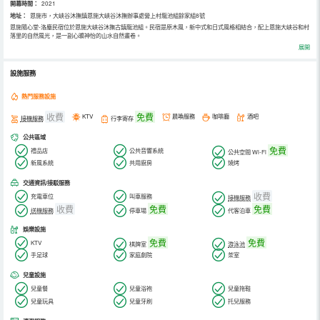
開幕時間：
2021
地址：
恩施市，大峽谷沐撫鎮恩施大峽谷沐撫辦事處營上村龍池組餘家組8號
恩施隨心堂-洛塵民宿位於恩施大峽谷沐撫古鎮龍池組。民宿是原木風，新中式和日式風格相結合，配上恩施大峽谷和村
落里的自然風光，是一副心曠神怡的山水自然畫卷。
民宿距離恩施大峽谷景區和雲龍地縫1期1.5公里，車程5分鐘；距離雲龍地縫2期200米；距離沐撫古鎮主街道2公里，
展開
出行便利。不管你是在自然村落里閒逛，還是去街上購買東西，都十分的方便。
客房內配套設施一應俱全。閒來無事可躺在陽台上喝茶，一樓外援和三樓平台可觀恩施大峽谷一炷香，情侶峰自然風
光，田園風光和日出日落美景，一個你都不會錯過；也可以在一樓的日式院落或者日式公區裡面閒坐聊天放鬆。民宿環
設施服務
境優雅安靜, 鮮花環繞、多肉繁茂，春意盎然，服務一流。一樓有免費停車場和充電樁，車可直接到達民宿門口，處處體
現著客棧和飯店設計者的匠心獨到,人性化的設計體驗感讓您流連於此間。民宿內設有茶室，娛樂室，多媒體室，陽光茶
室和酒吧，滿足所有家人們不同的需求。民宿內提供當地的特色美食，讓每一個來到這裡，回到這裡的家人都有回到家
熱門服務設施
一樣的溫暖。
旅行、音樂、美食，希望遇到志趣相投的你。民宿的每間客房風格不同，一共6間客房， 面積從50到100平米不等。房
收費
免費
KTV
晨喚服務
咖啡廳
酒吧
接機服務
行李寄存
間有超大窗戶，沐浴陽光溫馨舒適。純木質手工傢俱。 房間內配備了中央空調,液晶電視、投影儀，無線WIFI，品牌床
具衛浴,星級床品,高端洗護用品,體驗舒適 , 24小時熱水， 智能馬桶， 梳妝檯， 沙發， 除溼機等。衛生間與洗浴間乾溼
公共區域
分離、部分房間有超大浴缸、客棧交通便利、周邊環境優越、餐飲娛樂購物齊全、休閒區域空間大。配有獨立茶室、洗
衣房、監控、門禁，安全便捷。免費水果、茶水及點心，一對一私人助理服務。為您和家人提供豐富舒適的旅行與休閒
免費
禮品店
公共音響系統
公共空間 Wi-Fi
空間，閒暇之餘，擇一本靜心閱讀，或發呆冥想；品一杯好茶、在這溫暖的時光裡緩釋焦慮和疲憊，享受恩施大峽谷隨
新風系統
共用廚房
燒烤
心堂-洛塵獨有的慢生活。
交通資訊/接駁服務
收費
充電車位
叫車服務
接機服務
收費
免費
免費
送機服務
停車場
代客泊車
娛樂設施
免費
免費
KTV
棋牌室
游泳池
手足球
家庭劇院
茶室
兒童設施
兒童餐
兒童浴袍
兒童拖鞋
兒童玩具
兒童牙刷
托兒服務