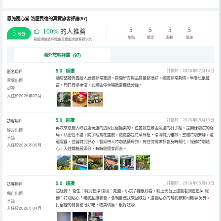
恩施隨心堂·洛塵民宿的真實旅客評論(97)
5
5
5
5
100%
的人推薦
5
/5分
地點
整潔
服務
設施
易遊網旅遊評鑑由真實飯店旅客提供的評鑑。
海外旅客評鑑 (97)
5.0
超讚
評價於：2026年07月14日
匿名用戶
酒店整體佈置給人感覺非常驚訝。房間所有用品質量都很好。老闆非常熱情。早餐也很豐
家庭出遊
富。門口有停車位。到景區停車場衹需要幾分鐘。
初啼
入住於2026年07月
5.0
超讚
評價於：2026年05月13日
訪客用戶
再次來恩施大峽谷遊玩選的這家民宿挺美的，位置就在景區旁邊的村子裡。是獨棟別院的格
好友出遊
局，私密性不錯。院子裡繁花盛放，處處都是花草綠植，環境特別雅緻。整體特別安靜，遠
不語
離喧囂，住著特別舒心。管家待人特別熱情周到，有任何需求都會及時幫忙，服務特別貼
入住於2026年05月
心，入住體驗感滿分，有時間還會再去。
5.0
超讚
評價於：2026年05月13日
訪客用戶
超級贊！ 衞生：特別乾淨 環境：見圖，小院子裡很好看，晚上天台上還能看到星星💫 服
獨自出遊
務：特別貼心！老闆超級和善，會親自送我來回峽谷，還會貼心的幫我聯繫司機🤩 另外，
不語
民宿裡的餐食也很好吃，物美價廉！很好吃😋
入住於2026年04月