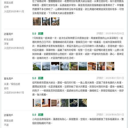
住了兩晚初啼，整體體驗很好，老闆特別好免費大峽谷接送，水果也很好吃，有什麼問題及
家庭出遊
時解答，還幫忙安排包車，反饋速度非常快，算是我見過民宿服務最好最專業的了。早餐雖
初啼
然選擇不多也夠吃了，山裡畢竟物資沒有市區豐富，對比周邊的確實這家民宿好很多。可惜
入住於2025年11月
沒有看到星星，下次再來大峽谷還會選擇。
5.0
超讚
評價於：2025年09月30日
訪客用戶
7月和朋友一起來過一次，這次在初秋時節又向恩施出發，再度被恩施的山水深深吸引。這
好友出遊
裡的景色日日不同，雲霧繚繞的雨天過後，雲開見日的一幀一幀畫面，在城市是無緣得見
浮笙
的。景區裡移步易景有無限風光，景區外面的山川日月同樣令人歎為觀止。民宿地處一個小
入住於2025年09月
村莊的邊緣，寧靜祥和，遠離了城市的喧嘩，短暫一日也是一段舒暢的養生旅程。山野小築
如詩如畫，坐觀雲捲雲舒山巒起伏，或飲一壺清茶，或飲一杯當地的包穀酒，靜心、養神至
極。這樣的地方，才是我們嚮往的生活吧。
5.0
超讚
評價於：2025年07月31日
匿名用戶
從阿勒泰到恩施大峽谷，歷經一個月的行程，一路上風光無限，認識了很多有趣的人和事，
夫妻／情侶出遊
選擇這家民宿，也是憑著感覺，沒想到給了很大的驚喜，民宿在村落的外圍，還有一座獨立
自在
的院子，一眼就能見到田園風光，遠處峽谷的山巒層疊，巍峨樹立，房間空間超級大，很舒
入住於2025年07月
適，強力推薦~
5.0
超讚
評價於：2026年08月01日
訪客用戶
小向店長熱情接待，溝通很有耐心。房間整潔，空間大，每個房間都放了很多瓶礦泉水。整
家庭出遊
個民宿點綴的不錯。
不語