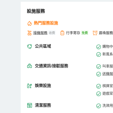
設施服務
熱門服務設施
接機服務
行李寄存
晨喚服務
收費
免費
公共區域
購物中
新風系
交通資訊/接駁服務
叫車服
送機服
娛樂設施
棋牌室
遊戲室
清潔服務
洗滌用