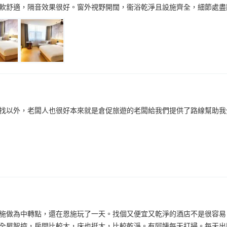
軟舒適，隔音效果很好。窗外視野開闊，衞浴乾淨且設施齊全，細節處盡
找以外，老闆人也很好本來就是倉促旅遊的老闆給我們提供了路線幫助我
施做為中轉點，還在恩施玩了一天。找個又便宜又乾淨的酒店不是很容易
全屋智控，房間比較大，床也挺大，比較乾淨。有阿姨每天打掃。每天出