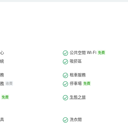
心
公共空間 Wi-Fi
免費
統
吸菸區
務
租車服務
務
停車場
收費
免費
生態之旅
免費
具
洗衣間