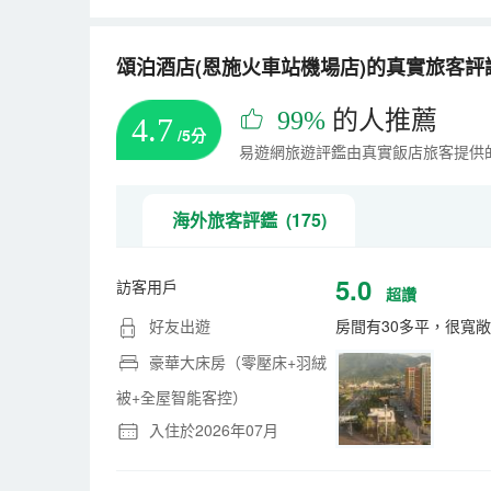
頌泊酒店(恩施火車站機場店)的真實旅客評論(
99%
的人推薦
4.7
/5分
易遊網旅遊評鑑由真實飯店旅客提供
海外旅客評鑑 (175)
5.0
訪客用戶
超讚
好友出遊
房間有30多平，很寬
豪華大床房（零壓床+羽絨
被+全屋智能客控）
入住於2026年07月