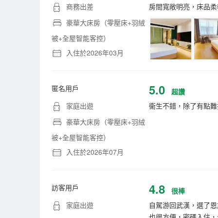
商務出差
房間寬敞明亮，床品柔
豪華大床房（零壓床+羽絨
被+全屋智能客控）
入住於2026年03月
5.0
匿名用戶
超讚
家庭出遊
衞生不錯，除了有點難
豪華大床房（零壓床+羽絨
被+全屋智能客控）
入住於2026年07月
4.8
訪客用戶
很棒
家庭出遊
自駕游回武漢，選了恩
也很方便，密碼入住，