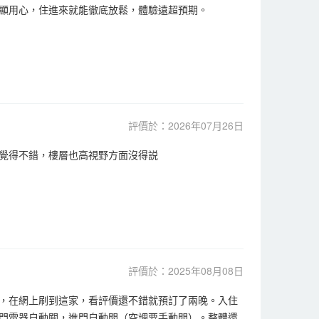
顯用心，住進來就能徹底放鬆，體驗遠超預期。
評價於：2026年07月26日
覺得不錯，樓層也高視野方面沒得説
評價於：2025年08月08日
，在網上刷到這家，看評價還不錯就預訂了兩晚。入住
門電器自動關，進門自動開（空調要手動開）。整體還