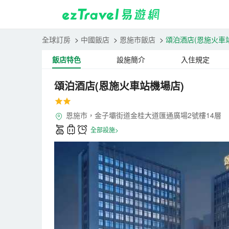
全球訂房
>
中國飯店
>
恩施市飯店
>
頌泊酒店(恩施火車
飯店特色
設施簡介
入住規定
頌泊酒店(恩施火車站機場店)
恩施市，金子壩街道金桂大道匯通廣場2號樓14層
全部設施>