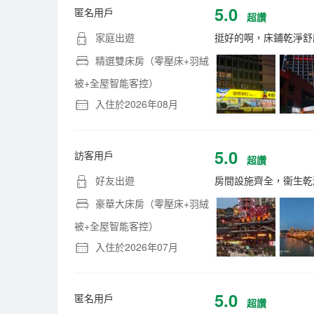
5.0
匿名用戶
超讚
家庭出遊
挺好的啊，床鋪乾淨舒
精選雙床房（零壓床+羽絨
被+全屋智能客控）
入住於2026年08月
5.0
訪客用戶
超讚
好友出遊
房間設施齊全，衞生乾
豪華大床房（零壓床+羽絨
被+全屋智能客控）
入住於2026年07月
5.0
匿名用戶
超讚