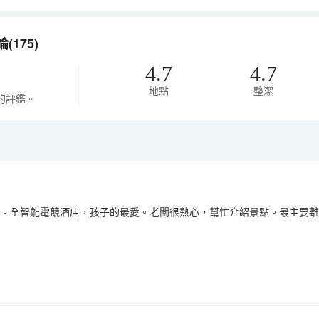
175)
4.7
4.7
地點
整潔
的評鑑。
敞。全智能電競酒店，孩子的最愛。老闆很熱心，幫忙介紹景點。最主要