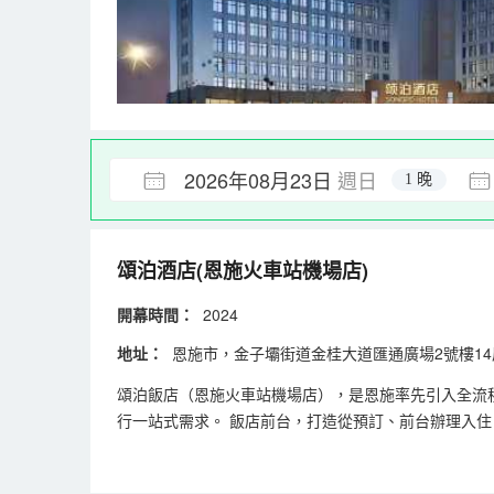
2026年08月23日
週日
1 晚
頌泊酒店(恩施火車站機場店)
開幕時間：
2024
地址：
恩施市，金子壩街道金桂大道匯通廣場2號樓14
頌泊飯店（恩施火車站機場店），是恩施率先引入全流
行一站式需求。 飯店前台，打造從預訂、前台辦理入
統、自助洗衣等服務，兼顧便捷、安全與隱私。 客房
城等景點的遊客，都能在此享受高效、舒適且充滿科技