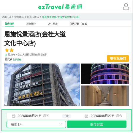
全球訂房
>
中國飯店
>
恩施市飯店
>
恩施悅景酒店(金桂大道文化中心店)
飯店特色
設施簡介
入住規定
住宿評鑑（168）
恩施悅景酒店(金桂大道
文化中心店)
恩施市，金山大道硒都茶城6號樓5層
現在就預訂
全部設施>
2026年08月21日
週五
2026年08月22日
週六
1 晚
搜尋房型