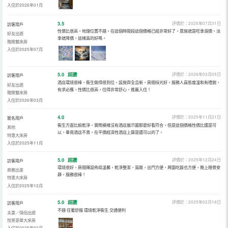
入住於2026年01月
3.5
評價於：2025年07月31日
訪客用戶
性價比很高。地理位置不錯。在這個時間段這個價格已經非常好了。恩施就是旺季漲價。淡
好友出遊
季就降價，這樣真的好嗎。
雅緻雙床房
入住於2025年07月
5.0
超讚
評價於：2026年03月05日
訪客用戶
酒店環境很棒，衞生做得很到位，設施齊全且新，房間採光好。服務人員態度溫和有禮貌，
好友出遊
有求必應，性價比很高，住得非常舒心，推薦入住！
雅緻雙床房
入住於2026年03月
4.0
評價於：2025年11月21日
匿名用戶
衞生方面比較乾淨，實際模樣沒有酒店展示圖那麼好看符合，但是這個價格性價比還是可
其他
以，畢竟酒店不貴，在平價經濟性酒店上算是還可以的了。
特惠大床房
入住於2025年11月
5.0
超讚
評價於：2025年12月24日
訪客用戶
環境很好，房間陳設佈局溫馨，乾淨整潔，寬敞，出門方便，周圍吃飯也方便，晚上睡覺安
商務出差
靜，服務很棒！
特惠大床房
入住於2025年12月
5.0
超讚
評價於：2025年02月18日
訪客用戶
不錯 住著舒服 環境乾淨衞生 交通便利
夫妻／情侶出遊
悅景豪華大床房
入住於2025年02月