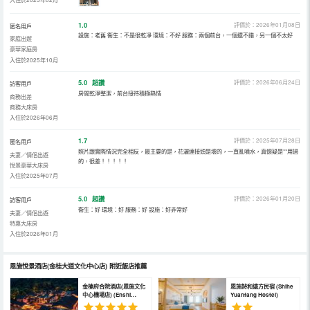
1.0
評價於：2026年01月08日
匿名用戶
設施：老舊 衞生：不是很乾凈 環境：不好 服務：兩個前台，一個還不錯，另一個不太好
家庭出遊
豪華家庭房
入住於2025年10月
5.0
超讚
評價於：2026年06月24日
訪客用戶
房間乾淨整潔，前台接待積極熱情
商務出差
商務大床房
入住於2026年06月
1.7
評價於：2025年07月28日
匿名用戶
照片跟實際情況完全相反，最主要的是，花灑連接頭是壞的，一直亂噴水，真懷疑是**用過
夫妻／情侶出遊
的，很差！！！！！
悅景豪華大床房
入住於2025年07月
5.0
超讚
評價於：2026年01月20日
訪客用戶
衞生：好 環境：好 服務：好 設施：好非常好
夫妻／情侶出遊
特惠大床房
入住於2026年01月
恩施悅景酒店(金桂大道文化中心店)
附近飯店推薦
金楠府合院酒店(恩施文化
恩施詩和遠方民宿 (Shihe
中心機場店) (Enshi
Yuanfang Hostel)
Jinnanfu Courtyard