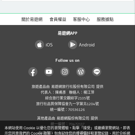
關於易遊網
會員權益
客服中心
服務據點
易遊網APP
iOS
Android
Follow us on
旅遊產品由 易遊網旅行社股份有限公司 提供
代表人：陳甫彥 聯絡人：楊江萍
綜合旅行業交觀綜字2105號
旅行社品質保障協會九一字第北1204號
統一編號：70536126
其他產品由 易遊網股份有限公司 提供
統一編號：70472137
本網站使用 Cookie 以優化您的瀏覽體驗。點擊「接受」或繼續瀏覽網站，即表
示您同意我們的 Cookie 政策，包含記住您的搜尋偏好和瀏覽紀錄、用於分析網
聯絡電話：412-8001 ( 手機加 02 )