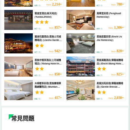
Hotel)
2,214+
788+
TWD
TWD
4.9
/ 5
4.7
/ 5
雲渡里酒店(新天地店)
風華里民宿 (Fenghuali
(YunduLiHotel)
Homestay)
857+
1,306+
TWD
TWD
4.7
/ 5
4.9
/ 5
蓮湖花園酒店(恩施土司城
恩施居嘉民宿 (Enshi Ju
機場店) (Lianhu Garden
Jia Homestay)
Hotel (Enshi Shinan
Ancient City Xujiaping
Airport Store))
942+
820+
TWD
TWD
4.7
/ 5
4.6
/ 5
恩施市憶享酒店(土司城機
恩施溪龍酒店(華龍城機場
場店) (Yixiang Hotel in
店) (Enshi Xilong Hotel
Enshi City)
(Hualongcheng
Airport))
850+
825+
TWD
TWD
4.5
/ 5
4.6
/ 5
木棉暖季民宿(恩施機場華
柔風別苑民宿(華龍城機場
龍總醫院店) (Mumian
店) (Gentle Breeze
Nuanji Homestay
Guesthouse (Hualong
(Enshi Airport Hualong
City Branch))
General Hospital))
417+
2,030+
TWD
TWD
4.6
/ 5
4.9
/ 5
常見問題