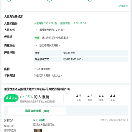
全部設施
入住及孩童規定
入住和退房
入住時間：13:00以後 退房時間：12:00-12:30
入住方式
•
櫃檯服務時間：24小時。
停車場
飯店附近提供公共停車場
。
免費
充電車位
•
飯店不提供充電樁。
押金政策
押金
需支付押金
押金收取方式
收取約 RMB 100。
寵物
不允許攜帶寵物
年齡限制
入住代表人需為18歲以上。
恩施悅景酒店(金桂大道文化中心店)的真實旅客評論(168)
4.5
4.5
4.4
4.4
95%
的人推薦
4.4
/5分
地點
整潔
服務
設施
易遊網旅遊評鑑由真實飯店旅客提供的評鑑。
海外旅客評鑑 (168)
5.0
超讚
評價於：2026年01月22日
訪客用戶
環境各方面都還可以
獨自出遊
豪華家庭房