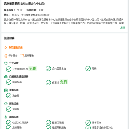
恩施悅景酒店(金桂大道文化中心店)
開幕時間：
2017
裝修時間：
2021
地址：
恩施市，金山大道硒都茶城6號樓5層
飯店位於神奇的北緯30度。飯店坐落在恩施市中心地標性建築文化中心廣場西側的十字路口旁，這裡交通方便, 四通八
達，離火車站、機場、高速出入口、女兒城、土司城等景點均在十分鐘車程之內。這裡有恩施集中的商業綜合體，吃喝
玩樂非常方便。飯店以當今流行的現代簡約、輕奢、藝術為主流，風格和品味交互渲染, 營造出時尚、現代、舒適、尊貴
展開
的住宿環境。飯店環境優雅，24小時熱水、巨幕大屏電視、每間客房300兆的高速專享網絡、客房設施和用品均按照豪
華飯店的標準配置。飯店倡導(顧客至上、以人為本)的管理服務理念，打造行業精品品牌，飯店願以舒適的居住環境, 完
善的服務設施，優質的服務態度，優惠的經營價格，贏得您的信賴與支持，飯店所有員工將以飽滿的熱情真誠期待您的
設施服務
光臨!
熱門服務設施
行李寄存
晨喚服務
公共區域
免費
公共音響系統
電梯
公共空間 Wi-Fi
交通資訊/接駁服務
免費
叫車服務
停車場
清潔服務
洗衣間
運動設施
健身房
櫃檯服務
快速入住與退房
櫃檯保險箱
行李寄存
晨喚服務
旅遊票務服務
持電子證件辦理入住