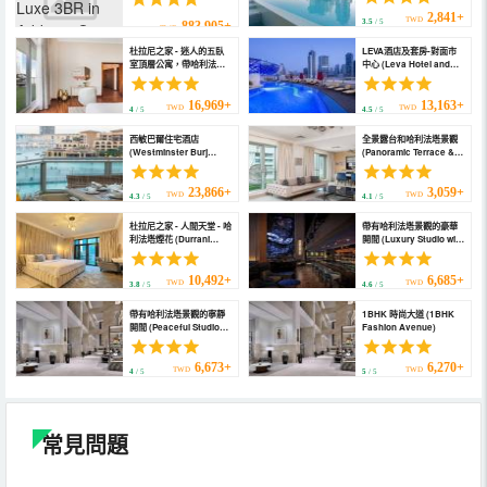
Khalifa View Luxe 3BR
Burj Crown.)
in Address Opera)
2,841+
TWD
3.5
/ 5
883,905+
TWD
5
/ 5
杜拉尼之家 - 迷人的五臥
LEVA酒店及套房-對面市
室頂層公寓，帶哈利法塔
中心 (Leva Hotel and
和噴泉景觀 (Durrani
Suites, Mazaya Centre)
Homes - Alluring 5Br
Penthouse with Burj
16,969+
13,163+
TWD
TWD
4
/ 5
4.5
/ 5
Khalifa and Fountain
View)
西敏巴爾住宅酒店
全景露台和哈利法塔景觀
(Westminster Burj
(Panoramic Terrace &
Residences)
Burj Khalifa View)
23,866+
3,059+
TWD
TWD
4.3
/ 5
4.1
/ 5
杜拉尼之家 - 人間天堂 - 哈
帶有哈利法塔景觀的豪華
利法塔煙花 (Durrani
開間 (Luxury Studio with
Homes - Heaven on
Burj Khalifa View)
Earth)
10,492+
6,685+
TWD
TWD
3.8
/ 5
4.6
/ 5
帶有哈利法塔景觀的寧靜
1BHK 時尚大道 (1BHK
開間 (Peaceful Studio
Fashion Avenue)
with Burj Khalifa View)
6,673+
6,270+
TWD
TWD
4
/ 5
5
/ 5
常見問題