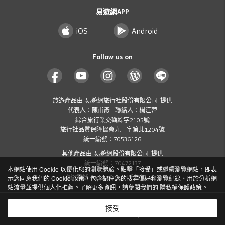
易遊網APP
iOS
Android
Follow us on
旅遊產品由 易遊網旅行社股份有限公司 提供
代表人：陳甫彥 聯絡人：楊江萍
綜合旅行業交觀綜字2105號
旅行社品質保障協會九一字第北1204號
統一編號：70536126
其他產品由 易遊網股份有限公司 提供
統一編號：70472137
本網站使用 Cookie 以優化您的瀏覽體驗。點擊「接受」或繼續瀏覽網站，即表
示您同意我們的 Cookie 政策，包含記住您的搜尋偏好和瀏覽紀錄、用於分析網
聯絡電話：412-8001 ( 手機加 02 )
站流量並提供個人化推薦。了解更多資訊，請參閱我們的
隱私權保護政策
。
Copyright
2026 ezTravel Co., Ltd. All rights reserved.
©
接受
隱私權保護政策及個資聲明
交易安全