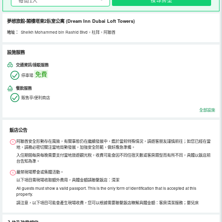
夢想旅館-閣樓塔東2臥室公寓
(Dream Inn Dubai Loft Towers)
地址：
Sheikh Mohammed bin Rashid Blvd，杜拜，阿聯酋
設施服務
交通資訊/接駁服務
免費
停車場
餐飲服務
販售亭/便利商店
全部設施
飯店公告
阿聯酋安全形勢存在風險，有關事態仍在繼續發展中，鑑於當前特殊情況，請遊客朋友謹慎前往；如您已經在當
地，請務必密切關注當地局勢發展，加強安全防範，做好應急準備。
入住期間每房每晚需要支付當地旅遊觀光稅，收費可能會因不同住宿天數或客房類型而有所不同，具體以飯店前
台告知為準。
嚴禁現場聚會或集體活動。
以下項目需現場收取額外費用，具體金額請聯繫飯店：清潔
All guests must show a valid passport. This is the only form of identification that is accepted at this
property.
請注意，以下項目可能會產生現場收費，您可以根據需要聯繫飯店瞭解具體金額：客房清潔服務；嬰兒床