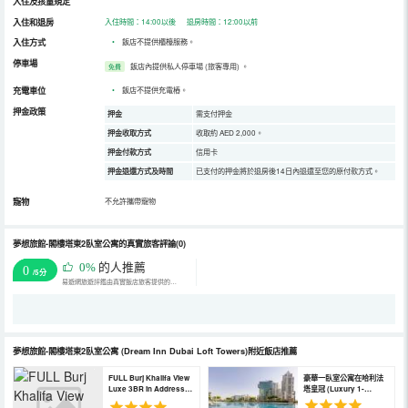
入住及孩童規定
入住和退房
入住時間：14:00以後 退房時間：12:00以前
入住方式
•
飯店不提供櫃檯服務。
停車場
飯店內提供私人停車場 (旅客專用)
。
免費
充電車位
•
飯店不提供充電樁。
押金政策
押金
需支付押金
押金收取方式
收取約 AED 2,000。
押金付款方式
信用卡
押金退還方式及時間
已支付的押金將於退房後14日內退還至您的原付款方式。
寵物
不允許攜帶寵物
夢想旅館-閣樓塔東2臥室公寓的真實旅客評論(0)
0%
的人推薦
0
/5分
易遊網旅遊評鑑由真實飯店旅客提供的評鑑。
夢想旅館-閣樓塔東2臥室公寓
(Dream Inn Dubai Loft Towers)
附近飯店推薦
FULL Burj Khalifa View
豪華一臥室公寓在哈利法
Luxe 3BR in Address
塔皇冠 (Luxury 1-
Opera (FULL Burj
Bedroom Apartment At