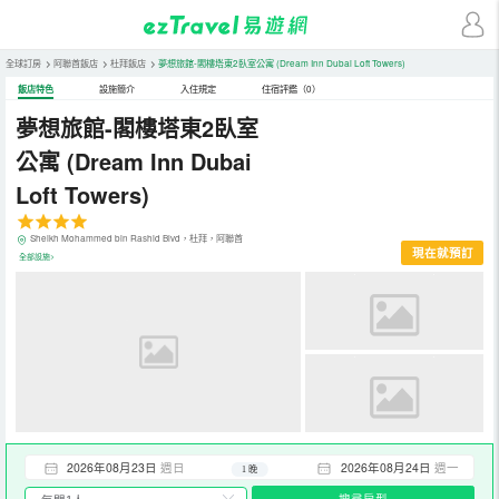
全球訂房
>
阿聯酋飯店
>
杜拜飯店
>
夢想旅館-閣樓塔東2臥室公寓
(Dream Inn Dubai Loft Towers)
飯店特色
設施簡介
入住規定
住宿評鑑（0）
夢想旅館-閣樓塔東2臥室
公寓
(Dream Inn Dubai
Loft Towers)
Sheikh Mohammed bin Rashid Blvd，杜拜，阿聯酋
現在就預訂
全部設施>
2026年08月23日
週日
2026年08月24日
週一
1 晚
搜尋房型