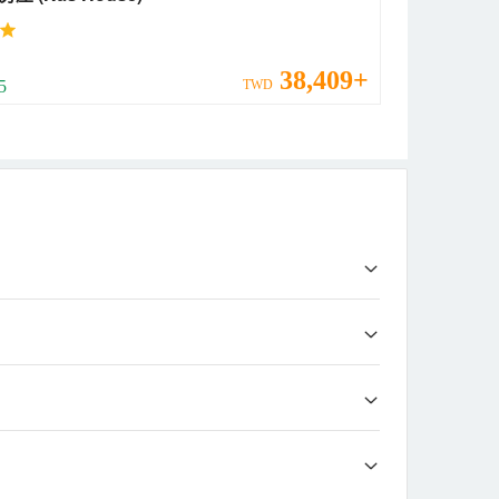
38,409+
 5
TWD