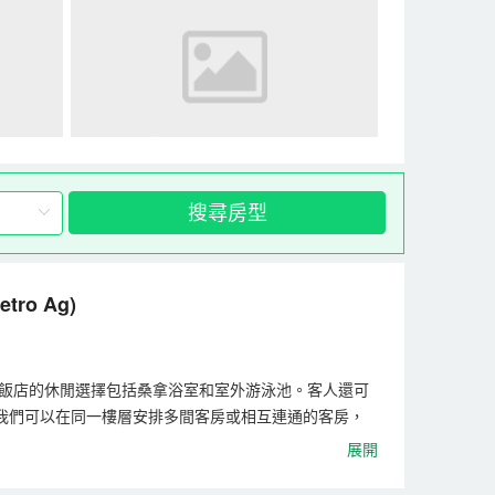
搜尋房型
etro Ag)
ue飯店的休閒選擇包括桑拿浴室和室外游泳池。客人還可
成人，我們可以在同一樓層安排多間客房或相互連通的客房，
（12:00） 24 小時 提供入住和退房服務 可提前入住
展開
姆/美元/英鎊/歐元現金