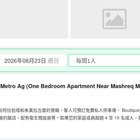
2026年08月23日
週日
 Metro Ag
(One Bedroom Apartment Near Mashreq M
阿拉伯塔和朱美拉古堡的景緻。客人可預訂免費私人停車場。 Boutiq
漂亮寬敞的飯店，配有衛生間設施等。如果您的家庭成員超過 4 至 10 名
知。標準入住時間為下午 2 點（14:00） 標準退房時間為中午 12 點
Master、Amex、American Express 信用卡、借記卡 也接受迪拉