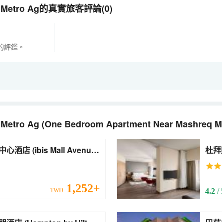
req Metro Ag的真實旅客評論(0)
的評鑑。
 Metro Ag
(One Bedroom Apartment Near Mashreq M
all Avenue
杜拜購物
Mall
1,252+
TWD
4.2
/