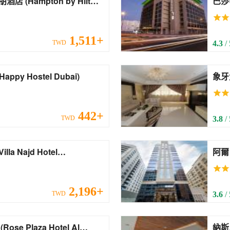
y Hilton
1,511+
TWD
4.3
/
appy Hostel Dubai (Happy Hostel Dubai)
象牙大酒店式
Apa
442+
TWD
3.8
/
阿爾巴沙西
Bars
2,196+
TWD
3.6
/
l