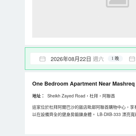
2026年08月22日
週六
1 晚
One Bedroom Apartment Near Mashreq
地址：
Sheikh Zayed Road，杜拜，阿聯酋
這家位於杜拜阿爾巴沙的飯店毗鄰阿聯酋購物中心，享有
以在設備齊全的健身房鍛鍊身體。 LB-DXB-333 
讓您在同一個地方感到舒適，但需視供應情況而定，並需提前通
和退房但需視供應情況而定。嚴禁攜帶寵物/動物 現金/Visa、