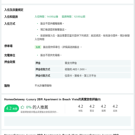
入住及孩童規定
入住和退房
入住時間：14:00以後 退房時間：12:00以前
入住方式
•
飯店不提供櫃檯服務。
•
預訂後請提前聯繫飯店。
•
如欲辦理入住，飯店需要您當天提供下列資訊：航班資訊、有效身分證件、預計辦理
入住時間
停車場
飯店提供停車位，詳情請諮詢飯店
。
免費
充電車位
•
飯店不提供充電樁。
押金政策
押金
需支付押金
押金收取方式
收取約 AED 1,500。
押金付款方式
信用卡、簽帳卡、第三方平台
寵物
不允許攜帶寵物
HomesGetaway -Luxury 2BR Apartment in Beach Vista的真實旅客評論(0)
4.2
4.2
4.2
4.2
0%
的人推薦
4.2
/5分
地點
整潔
服務
設施
易遊網旅遊評鑑由真實飯店旅客提供的評鑑。