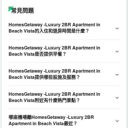
常見問題
HomesGetaway -Luxury 2BR Apartment in
Beach Vista的入住和退房時間是什麼？
HomesGetaway -Luxury 2BR Apartment in
Beach Vista是否提供早餐？
HomesGetaway -Luxury 2BR Apartment in
Beach Vista提供哪些設施及服務？
HomesGetaway -Luxury 2BR Apartment in
Beach Vista附近有什麼熱門景點？
哪座機場離HomesGetaway -Luxury 2BR
Apartment in Beach Vista最近？