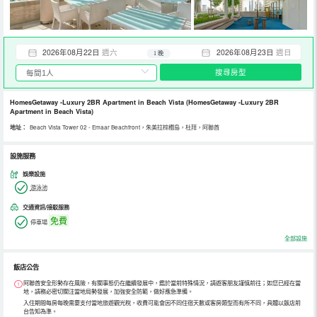
2026年08月22日
週六
2026年08月23日
週日
1 晚
搜尋房型
HomesGetaway -Luxury 2BR Apartment in Beach Vista
(HomesGetaway -Luxury 2BR
Apartment in Beach Vista)
地址：
Beach Vista Tower 02 - Emaar Beachfront，朱美拉棕櫚島，杜拜，阿聯酋
設施服務
娛樂設施
游泳池
交通資訊/接駁服務
免費
停車場
全部設施
飯店公告
阿聯酋安全形勢存在風險，有關事態仍在繼續發展中，鑑於當前特殊情況，請遊客朋友謹慎前往；如您已經在當
地，請務必密切關注當地局勢發展，加強安全防範，做好應急準備。
入住期間每房每晚需要支付當地旅遊觀光稅，收費可能會因不同住宿天數或客房類型而有所不同，具體以飯店前
台告知為準。