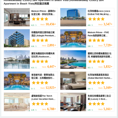
HomesGetaway -Luxury 2BR Apartment in Beach Vista
(HomesGetaway -Luxury 2BR
Apartment in Beach Vista)
附近飯店推薦
Maison Privee - 豪華的3
杜拜棕櫚島voco (voco
臥室公寓，享有杜拜海濱
DUBAI THE PALM by
風景和海灘通道 (Maison
IHG)
Privee - Deluxe 3Br Apt
w/ Dubai Marina View
10,456+
3,547+
TWD
TWD
4.2
/ 5
4.6
/ 5
and Beach Access)
棕櫚島阿德吉奧特級公寓
Maison Privee - FIVE
酒店 (Adagio Premium
Palm海景豪華公寓
the Palm)
(Maison Privee -
Glamourous Apt with
Sea Views at Five Palm)
2,891+
7,729+
TWD
TWD
4.6
/ 5
3.8
/ 5
麗笙海灘度假村棕櫚朱美
圖姆比西棕櫚海灘酒店 杜
拉杜拜 (Radisson
拜, 希爾頓塔佩斯特里精選
Beach Resort Palm
酒店 (Tumbi Hotel Dubai
Jumeirah)
the Palm, Tapestry
Collection by Hilton)
4,447+
1,832+
TWD
TWD
4.5
/ 5
4.5
/ 5
普里維宅邸 - 奢華海景出
杜拜海港萬豪套房酒店
租公寓 - 五棕櫚度假村
(Dubai Marriott Harbour
(Maison Privee - Luxury
Hotel & Suites)
Sea View Apt in Five
Resort on the Palm)
12,925+
5,169+
TWD
TWD
3
/ 5
4.6
/ 5
盧頓度假屋The Torch
朱美拉棕櫚島豪華三臥公
(Luton Vacation Home
寓 (Luxury 3 Bed
the Torch)
Apartment at Palm
Jumeirah)
6,788+
5,161+
TWD
TWD
2.9
/ 5
1.9
/ 5