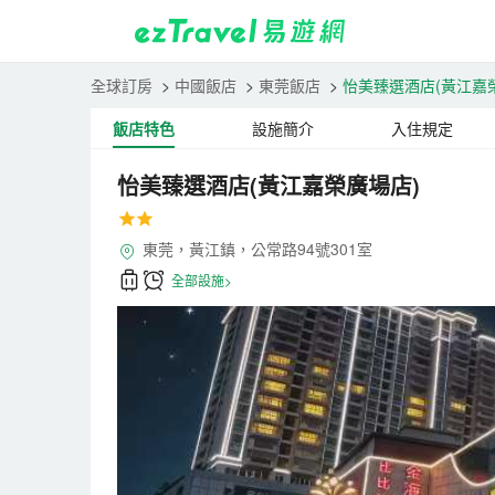
全球訂房
>
中國飯店
>
東莞飯店
>
怡美臻選酒店(黃江嘉
飯店特色
設施簡介
入住規定
怡美臻選酒店(黃江嘉榮廣場店)
東莞，黃江鎮，公常路94號301室
全部設施>