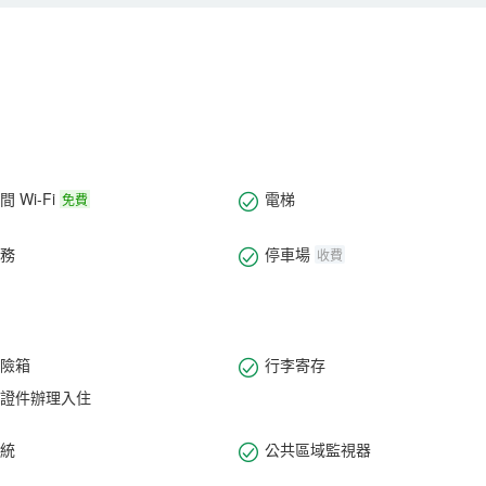
 Wi-Fi
電梯
免費
務
停車場
收費
險箱
行李寄存
證件辦理入住
統
公共區域監視器