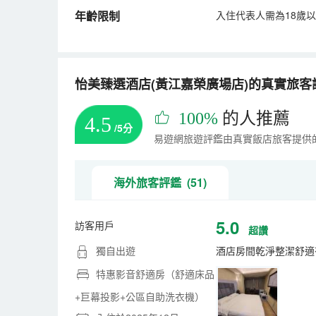
年齡限制
入住代表人需為18歲
怡美臻選酒店(黃江嘉榮廣場店)的真實旅客評論
100%
的人推薦
4.5
/5分
易遊網旅遊評鑑由真實飯店旅客提供
海外旅客評鑑 (51)
5.0
訪客用戶
超讚
獨自出遊
酒店房間乾淨整潔舒適
特惠影音舒適房（舒適床品
+巨幕投影+公區自助洗衣機）