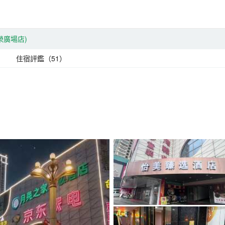
榮廣場店)
住宿評鑑（51）