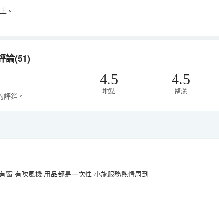
以上。
(51)
4.5
4.5
地點
整潔
的評鑑。
有窗 有吹風機 用品都是一次性 小施服務熱情周到