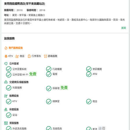
東莞翔盈國際酒店(常平東高鐵站店)
開幕時間：
2010
裝修時間：
2016
地址：
東莞，常平鎮，常東路土塘路口
東莞翔盈國際飯店位於東莞市常平鎮土塘旺角新城，地處莞、深、惠經濟走廊中心，毗鄰京九鐵路與廣深、莞深、常虎
高速公路，交通十分便利。
東莞翔盈國際飯店由東莞市翔盈國際飯店有限公司投資興建，集住房、餐飲、娛樂、休閒為一體。飯店歐式建築風格的
展開
客房、園林式的環境、精美的設施、優質的服務、便利的交通，為您的商務旅遊、休閒娛樂、康體等提供了具有典範的
選擇。
設施服務
熱門服務設施
KTV
夜店
行李寄存
晨喚服務
公共區域
公共音響系統
行政樓層
禁菸樓層
免費
電梯
ATM
公共空間 Wi-Fi
交通資訊/接駁服務
免費
叫車服務
停車場
娛樂設施
KTV
棋牌室
夜店
休閒設施
足浴
清潔服務
收費
外送洗衣服務
洗滌用具
乾洗