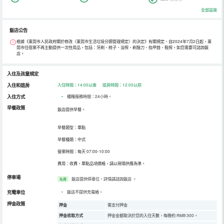
全部設施
飯店公告
根據《東莞市人民政府關於修改〈東莞市生活垃圾分類管理規定〉的決定》有關規定，自2024年7月2日起，東
莞市住宿業不再主動提供一次性用品，包括：牙刷、梳子、浴擦、剃鬚刀、指甲銼、鞋擦。如您需要可諮詢飯
店。
入住及孩童規定
入住和退房
入住時間：14:00以後 退房時間：12:00以前
入住方式
•
櫃檯服務時間：24小時。
早餐政策
飯店提供早餐。
早餐類型：單點
早餐種類：中式
營業時間：每天 07:00-10:00
費用：收費，單點品項價格，請以現場供應為準。
停車場
飯店提供停車位，詳情請諮詢飯店
。
免費
充電車位
•
飯店不提供充電樁。
押金政策
押金
需支付押金
押金收取方式
押金金額取決於您的入住天數，每晚約 RMB 300。