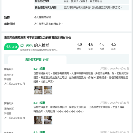
押金付款方式
現金、信用卡、簽帳卡、第三方平台
押金退還方式及時間
已支付的押金將於退房後1日內退還至您的原付款方式。
寵物
不允許攜帶寵物
年齡限制
入住代表人需為18歲以上。
東莞翔盈國際酒店(常平東高鐵站店)的真實旅客評論(406)
4.6
4.6
4.6
4.5
96%
的人推薦
4.6
/5分
地點
整潔
服務
設施
易遊網旅遊評鑑由真實飯店旅客提供的評鑑。
海外旅客評鑑 (406)
5.0
超讚
評價於：2026年07月02日
訪客用戶
位置和硬件尚可，但細節有待提升。入住時等待時間較長，房間隔音效果一般，能聽到走廊
商務出差
聲音。希望酒店能加強員工培訓，並改善隔音設施。作為[XX星級]酒店，這個價格對應這個
特價房
體驗，性價比不高。”
入住於2026年07月
5.0
超讚
評價於：2026年06月29日
訪客用戶
酒店乾淨衞生，服務員態度很好！房間很大很舒適！ 出酒店時忘記拿眼鏡，工作人員第一
獨自出遊
時間通知。真的很贊！👍👍👍👍👍👍👍👍👍👍👍
特價房
入住於2026年06月
5.0
超讚
評價於：2026年08月04日
訪客用戶