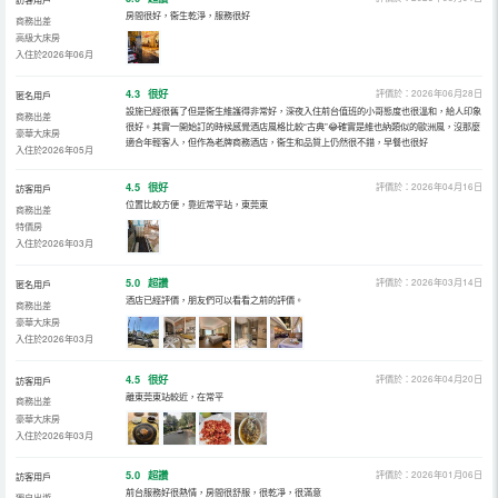
房間很好，衞生乾淨，服務很好
商務出差
高級大床房
入住於2026年06月
4.3
很好
評價於：2026年06月28日
匿名用戶
設施已經很舊了但是衞生維護得非常好，深夜入住前台值班的小哥態度也很溫和，給人印象
商務出差
很好。其實一開始訂的時候感覺酒店風格比較“古典”😂確實是維也納類似的歐洲風，沒那麼
豪華大床房
適合年輕客人，但作為老牌商務酒店，衞生和品質上仍然很不錯，早餐也很好
入住於2026年05月
4.5
很好
評價於：2026年04月16日
訪客用戶
位置比較方便，靠近常平站，東莞東
商務出差
特價房
入住於2026年03月
5.0
超讚
評價於：2026年03月14日
匿名用戶
酒店已經評價，朋友們可以看看之前的評價。
商務出差
豪華大床房
入住於2026年03月
4.5
很好
評價於：2026年04月20日
訪客用戶
離東莞東站較近，在常平
商務出差
豪華大床房
入住於2026年03月
5.0
超讚
評價於：2026年01月06日
訪客用戶
前台服務好很熱情，房間很舒服，很乾凈，很滿意
獨自出遊