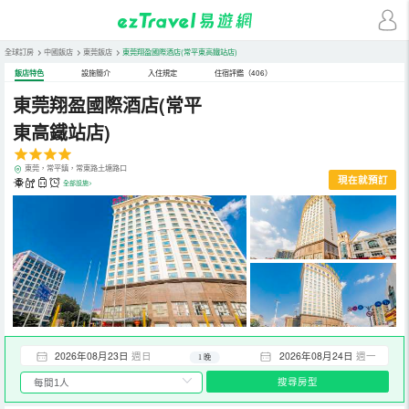
全球訂房
>
中國飯店
>
東莞飯店
>
東莞翔盈國際酒店(常平東高鐵站店)
飯店特色
設施簡介
入住規定
住宿評鑑（406）
東莞翔盈國際酒店(常平
東高鐵站店)
東莞，常平鎮，常東路土塘路口
現在就預訂
全部設施>
2026年08月23日
週日
2026年08月24日
週一
1 晚
搜尋房型