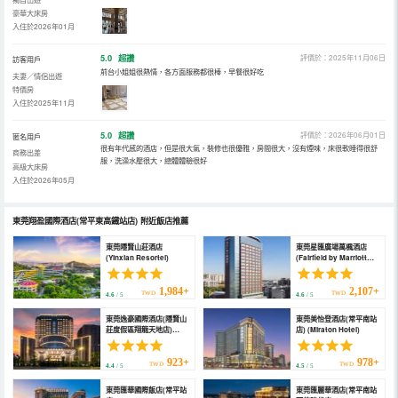
豪華大床房
入住於2026年01月
5.0
超讚
評價於：2025年11月06日
訪客用戶
前台小姐姐很熱情，各方面服務都很棒，早餐很好吃
夫妻／情侶出遊
特價房
入住於2025年11月
5.0
超讚
評價於：2026年06月01日
匿名用戶
很有年代感的酒店，但是很大氣，裝修也很優雅，房間很大，沒有煙味，床很軟睡得很舒
商務出差
服，洗澡水壓很大，總體體驗很好
高級大床房
入住於2026年05月
東莞翔盈國際酒店(常平東高鐵站店)
附近飯店推薦
東莞隱賢山莊酒店
東莞星匯廣場萬楓酒店
(Yinxian Resortel)
(Fairfield by Marriott
Dongguan Changping)
1,984+
2,107+
TWD
TWD
4.6
/ 5
4.6
/ 5
東莞逸豪國際酒店(隱賢山
東莞美怡登酒店(常平南站
莊度假區翔龍天地店)
店) (Miraton Hotel)
(Yihao International
Hotel)
923+
978+
TWD
TWD
4.4
/ 5
4.5
/ 5
東莞匯華國際飯店(常平站
東莞匯麗華酒店(常平南站