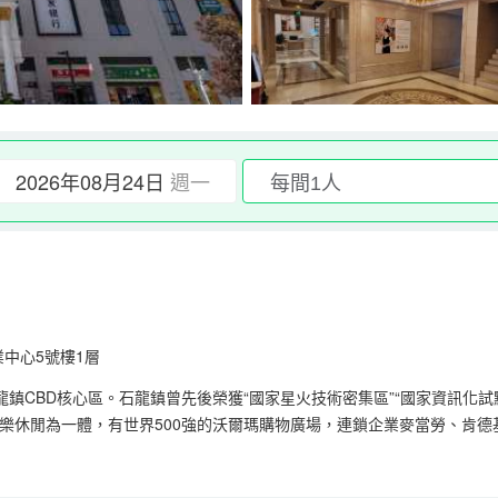
2026年08月24日
週一
中心5號樓1層
CBD核心區。石龍鎮曾先後榮獲“國家星火技術密集區”“國家資訊化試點鎮
樂休閒為一體，有世界500強的沃爾瑪購物廣場，連鎖企業麥當勞、肯
圳機場約半小時車程；有通向東莞各鎮街區公交巴士。飯店門口有開通直
房方正景觀極好，並配免費礦泉水；舒適度極高的愉夢之床；3秒熱浴；洗