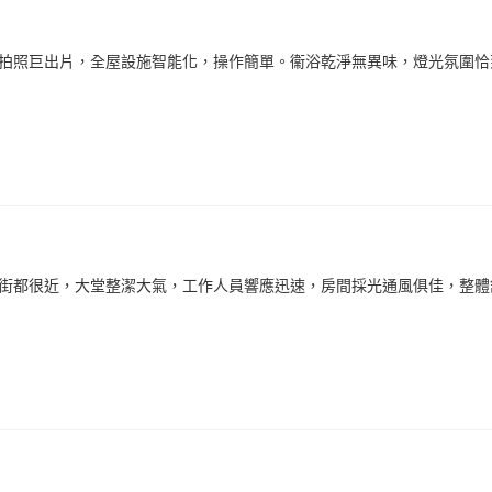
拍照巨出片，全屋設施智能化，操作簡單。衞浴乾淨無異味，燈光氛圍恰
街都很近，大堂整潔大氣，工作人員響應迅速，房間採光通風俱佳，整體