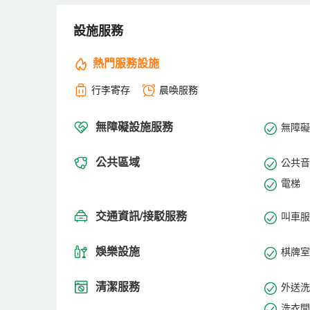
享100兆專線光纖WIFI；大型停車場；多功能會議
“紳士般的品味，淑女般的親切”我們深信是您在石龍下
設施服務
熱門服務設施
行李寄存
晨喚服務
無障礙設施服務
無障礙
公共區域
公共音
電梯
交通資訊/接駁服務
叫車服
娛樂設施
棋牌室
清潔服務
外送洗
洗衣間