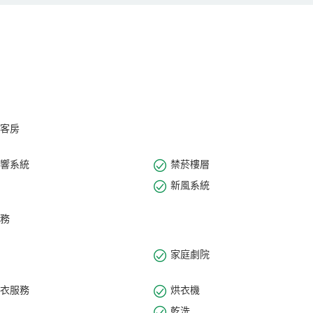
室；健身房；洗衣房；中西餐廳，提供豐盛的自助早餐。飯店秉承“深睡眠，
榻的理想佳地。
客房
響系統
禁菸樓層
新風系統
務
家庭劇院
衣服務
烘衣機
乾洗