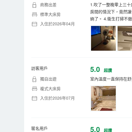
商務出差
1.吹了一整晚零上三
房間的情況下，竟然讓
標準大床房
納了。 4.衞生打掃不
入住於2026年04月
5.0
訪客用戶
超讚
獨自出遊
室內溫度一直保持在舒
複式大床房
入住於2026年07月
5.0
匿名用戶
超讚