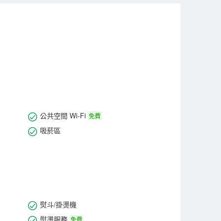
大健康”用戶核心價值，為顧客提供高端品質的住店體驗。
公共空間 Wi-Fi
免費
吸菸區
熨斗/掛燙機
熨燙服務
免費