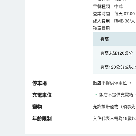
早餐種類：中式
營業時間：每天 07:00-1
成人費用：RMB 38/人
孩童費用：
身高
身高未滿120公分
身高120公分或以
停車場
飯店不提供停車位
。
充電車位
•
飯店不提供充電樁
寵物
允許攜帶寵物（須事先
年齡限制
入住代表人需為18歲