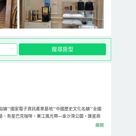
搜尋房型
”“國家電子資訊產業基地”“中國歷史文化名鎮”“全國
德基、有星巴克咖啡，東江風光帶—金沙灣公園。匯星商
達東莞火車站的商旅專線快巴，出行極為方便。飯店按星
展開
髮沐浴露；60x60紗高端床品；USB速充充電器；專