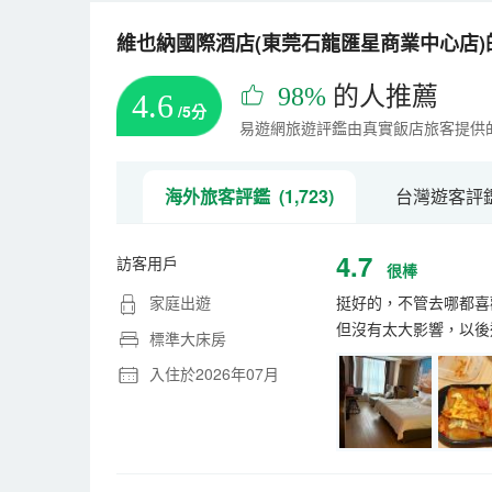
維也納國際酒店(東莞石龍匯星商業中心店)的
98%
的人推薦
4.6
/5分
易遊網旅遊評鑑由真實飯店旅客提供
海外旅客評鑑 (1,723)
台灣遊客評鑑 
4.7
訪客用戶
很棒
家庭出遊
挺好的，不管去哪都喜
但沒有太大影響，以後
標準大床房
入住於2026年07月