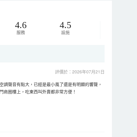
4.6
4.5
服務
設施
評價於：2026年07月21日
空調聲音有點大，已經是最小風了還是有明顯的響聲，
門商圈樓上，吃東西叫外賣都非常方便！