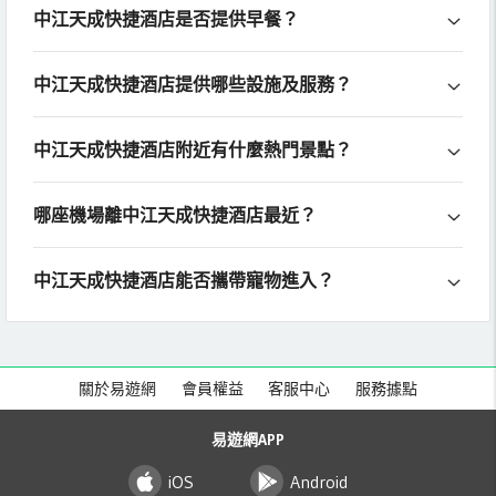
中江天成快捷酒店是否提供早餐？
中江天成快捷酒店提供哪些設施及服務？
中江天成快捷酒店附近有什麼熱門景點？
哪座機場離中江天成快捷酒店最近？
中江天成快捷酒店能否攜帶寵物進入？
關於易遊網
會員權益
客服中心
服務據點
易遊網APP
iOS
Android