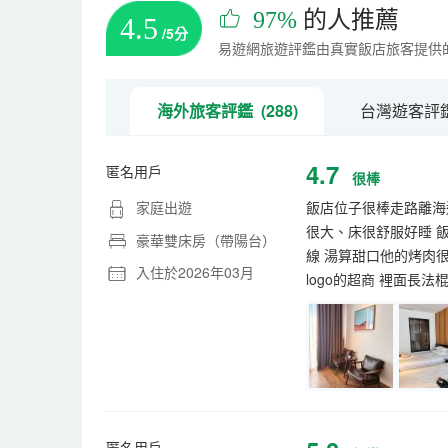
97%
的人推薦
4.5
/5分
易遊網旅遊評鑑由真實飯店旅客提供
海外旅客評鑑 (288)
台灣遊客評鑑 
4.7
匿名用戶
很棒
家庭出遊
飯店位子很棒走路離海邊
很大、床很舒服好睡 
豪華雙床房（帶陽台）
線 湯算甜口他的烤肉很好
入住於2026年03月
logo的超商 裡面長
匿名用戶