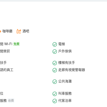
的菜餚和飲料的亞洲-歐洲的美食。與專業的、熱情的工作人員一起，一
ORITA精品飯店駐足，感受美妙而振奮的時刻。
咖啡廳
酒吧
 Wi-Fi
電梯
免費
間禁菸
戶外傢俱
扶手
樓梯有扶手
語的員工
走廊有視覺警報器
公共海灘
位
叫車服務
服務
代客泊車
收費