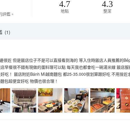
4.7
4.3
地點
整潔
的評鑑。
(1)
很近 但是飯店位子不是可以直接看到海的 等入住時飯店人員推薦的Bếp Cu
飯店早餐很不錯有現做的蛋料理可以點 每天我也都會吃一碗湯米線 飯店服
吃！ 飯店附近Bánh Mì越南麵包 都25-35.000很划算跟好吃 不
法棍麵包超便宜好吃 物價也很合理！