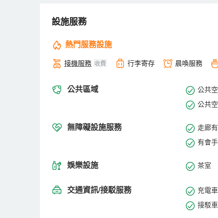
此外，飯店的餐廳和酒吧系統保證永遠為您提供最美味
設施服務
到美麗的峴港，欣賞江山海天和諧自然的全景，並在SEN
熱門服務設施
接機服務
行李寄存
晨喚服務
收費
公共區域
公共空間
公共空
無障礙設施服務
走廊有
有會手
娛樂設施
茶室
交通資訊/接駁服務
充電車
接駁車