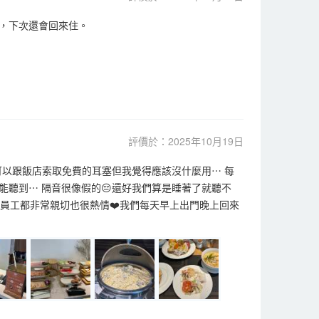
，下次還會回來住。
評價於：2025年10月19日
說可以跟飯店索取免費的耳塞但我覺得應該沒什麼用⋯ 每
聽到⋯ 隔音很像假的😔還好我們算是睡著了就聽不
的員工都非常親切也很熱情❤️我們每天早上出門晚上回來