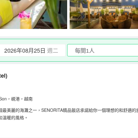
2026年08月25日
週二
el)
anh Son，峴港，越南
的海灘之一，SENORITA精品飯店承諾給你一個理想的和舒適的放鬆空間。S
雅和溫暖的風格。
的游泳池，讓您真正擁有放鬆的時刻。