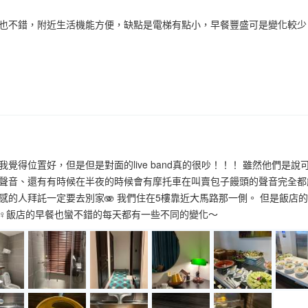
也不錯，附近生活機能方便，缺點是電梯有點小，早餐豐盛可是變化較少
覺得位置好，但是但是對面的live band真的很吵！！！ 雖然他們是
聲音、還有有時候在半夜的時候會有摩托車在叫賣包子饅頭的聲音完全都能
感的人拜託一定要去別家🫨 我們住在5樓靠近大馬路那一側。 但是飯店
♀️飯店的早餐也蠻不錯的每天都有一些不同的變化～