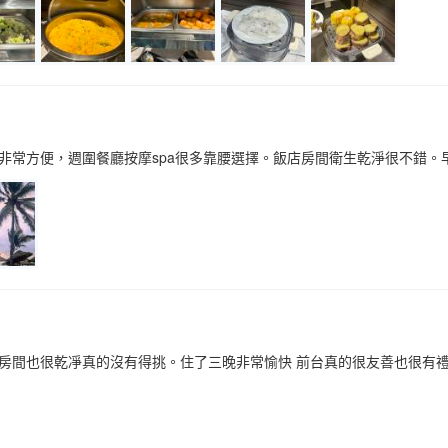
非常方便，週圍餐廳按摩spa很多靠腰選擇。飯店房間衛生乾淨很不錯。
st！房間也很乾凈真的沒有得挑。住了三晚非常愉快 前台真的很友善也很