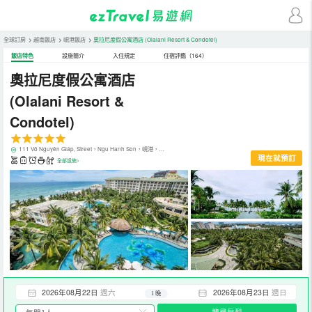
全球訂房
>
越南飯店
>
峴港飯店
>
奧拉尼度假公寓酒店
(Olalani Resort & Condotel)
飯店特色
設施簡介
入住規定
住宿評鑑（164）
奧拉尼度假公寓酒店
(Olalani Resort &
Condotel)
111 Võ Nguyên Giáp, Street，Ngu Hanh Son，峴港，越南
現在就預訂
全部設施>
2026年08月22日
週六
2026年08月23日
週日
1 晚
搜尋房型