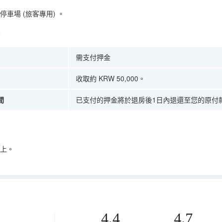
停車場 (旅客專用)
。
。
需支付押金
收取約 KRW 50,000。
間
已支付的押金將於退房後1日內退還至您的原付
以上。
4.4
4.7