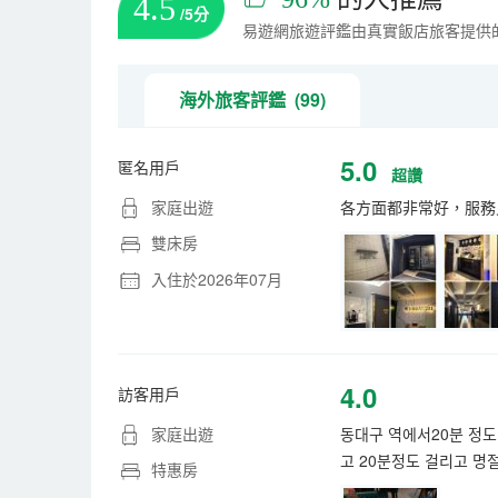
4.5
/5分
易遊網旅遊評鑑由真實飯店旅客提供
海外旅客評鑑 (99)
5.0
匿名用戶
超讚
家庭出遊
各方面都非常好，服務
雙床房
入住於2026年07月
4.0
訪客用戶
家庭出遊
동대구 역에서20분 정
고 20분정도 걸리고 명
特惠房