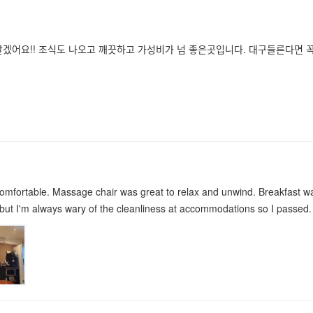
알겠어요!! 조식도 나오고 깨끗하고 가성비가 넘 좋은곳입니다. 대구들른다면 꼭
comfortable. Massage chair was great to relax and unwind. Breakfast w
 but I'm always wary of the cleanliness at accommodations so I passed