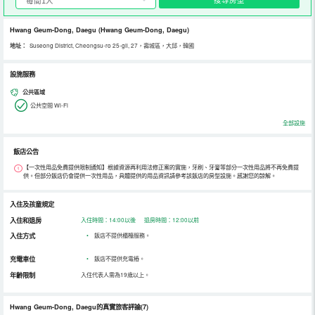
Hwang Geum-Dong, Daegu
(Hwang Geum-Dong, Daegu)
地址：
Suseong District, Cheongsu-ro 25-gil, 27，壽城區，大邱，韓國
設施服務
公共區域
公共空間 Wi-Fi
全部設施
飯店公告
【一次性用品免費提供限制通知】根據資源再利用法修正案的實施，牙刷、牙膏等部分一次性用品將不再免費提
供。但部分飯店仍會提供一次性用品，具體提供的用品資訊請參考該飯店的房型設施。感謝您的諒解。
入住及孩童規定
入住和退房
入住時間：14:00以後 退房時間：12:00以前
入住方式
•
飯店不提供櫃檯服務。
充電車位
•
飯店不提供充電樁。
年齡限制
入住代表人需為19歲以上。
Hwang Geum-Dong, Daegu的真實旅客評論(7)