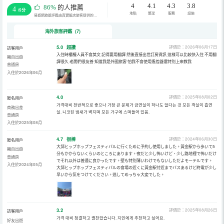
4
4.1
4.3
3.8
86%
的人推薦
4
/5分
地點
整潔
服務
設施
易遊網旅遊評鑑由真實飯店旅客提供的評鑑。
海外旅客評鑑 (7)
5.0
超讚
評價於：2026年06月17日
訪客用戶
入住時櫃檯人員不會英文 記得要用翻譯 然後直接出世訂房資訊 這樣可以比較快入住 不用翻
獨自出遊
譯很久 老闆們很友善 知道我是外國旅客 怕我不會使用遙控器還特別上來教我
普通房
入住於2026年06月
4.0
評價於：2025年08月02日
匿名用戶
가격대비 전반적으로 좋으나 가장 큰 문제가 금연실이 하나도 없다는 것 모든 객실이 흡연
商務出差
실. 니코틴 냄새가 벽지며 모든 가구에 스며들어 있음.
普通房
入住於2025年08月
4.7
很棒
評價於：2024年06月30日
匿名用戶
大邱ヒップホップフェスティバルに行くために予約し使用しました。黃金駅から歩いて5
獨自出遊
分もかからないくらいのところにあります。夜だと少し怖いけど、少し路地裡で怖いだけ
普通房
でそれ以外は普通に良かったです。壁も特別薄いわけでもないしただよモーテルです。
入住於2024年05月
大邱ヒップホップフェスティバルの會場の近くに黃金駅付近までバスあるけど終電が少し
早いから気をつけてください。逃してめっちゃ大変でした。
3.2
評價於：2025年08月26日
訪客用戶
가격 대비 청결하고 괞찬았습니다. 지인에게 추천하고 싶어요.
好友出遊