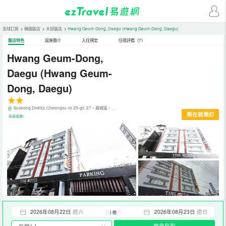
全球訂房
>
韓國飯店
>
大邱飯店
>
Hwang Geum-Dong, Daegu
(Hwang Geum-Dong, Daegu)
飯店特色
設施簡介
入住規定
住宿評鑑（7）
Hwang Geum-Dong,
Daegu
(Hwang Geum-
Dong, Daegu)
Suseong District, Cheongsu-ro 25-gil, 27，壽城區，大邱，韓國
現在就預訂
全部設施>
2026年08月22日
週六
2026年08月23日
週日
1 晚
搜尋房型