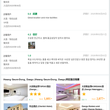
雙床房
入住於2025年08月
5.0
超讚
評價於：2025年08月29日
訪客用戶
Great location and nice facilities
夫妻／情侶出遊
VIP房
入住於2025年08月
4.2
很好
評價於：2026年02月21日
訪客用戶
수성못 인근이고, 옆에 황금성당이 있어서 좋아요.
夫妻／情侶出遊
雙床房
入住於2025年12月
1.0
評價於：2026年05月02日
訪客用戶
욕실 수도꼭지는 줄줄 새고 벽지와 바닥은 10년은 넘은것같고 방운 잠금 장치는 20년된 골
夫妻／情侶出遊
동품 최악이고 당장 건물 허물고 새로 만들어야..
雙床房
入住於2026年05月
Hwang Geum-Dong, Daegu
(Hwang Geum-Dong, Daegu)
附近飯店推薦
大邱黃金洞TOP365酒店
大邱黃金洞KOREANA酒
(Daegu
店 (Daegu Hwanggeum-
Hwanggeumdong
Dong Koreana)
Top365)
1,601+
2,077+
TWD
TWD
1
/ 5
2.2
/ 5
珍品酒店 (Cherish Hotel)
Daegu Romeo and
Juliet (Daegu Romeo