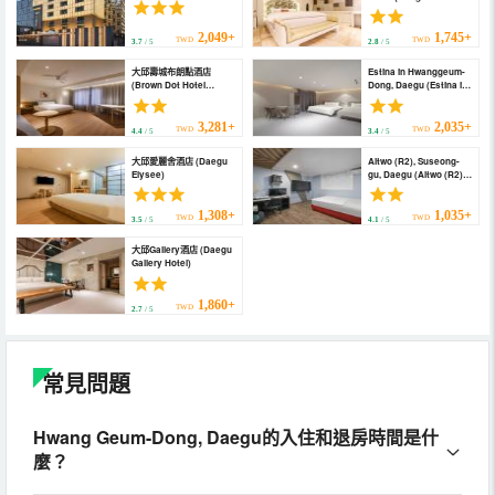
and Juliet)
2,049+
1,745+
TWD
TWD
3.7
/ 5
2.8
/ 5
大邱壽城布朗點酒店
Estina in Hwanggeum-
(Brown Dot Hotel
Dong, Daegu (Estina in
Daegu Suseong)
Hwanggeum-Dong,
Daegu)
3,281+
2,035+
TWD
TWD
4.4
/ 5
3.4
/ 5
大邱愛麗舍酒店 (Daegu
Altwo (R2), Suseong-
Elysee)
gu, Daegu (Altwo (R2),
Suseong-gu, Daegu)
1,308+
1,035+
TWD
TWD
3.5
/ 5
4.1
/ 5
大邱Gallery酒店 (Daegu
Gallery Hotel)
1,860+
TWD
2.7
/ 5
常見問題
Hwang Geum-Dong, Daegu的入住和退房時間是什
麼？