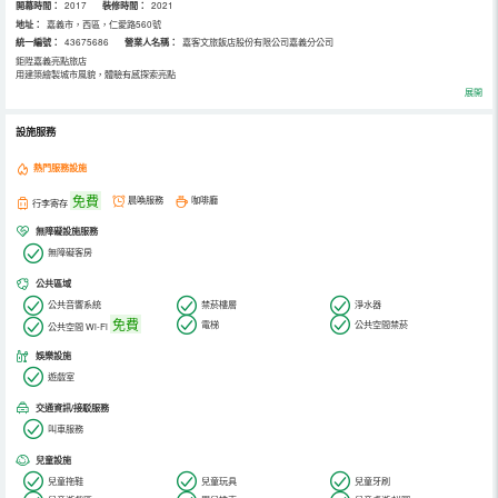
開幕時間：
2017
裝修時間：
2021
地址：
嘉義市，西區，仁愛路560號
統一編號：
43675686
營業人名稱：
嘉客文旅飯店股份有限公司嘉義分公司
鉅陞嘉義亮點旅店
用建築繪製城市風貌，體驗有感探索亮點
建築用線條和空間呼應在地文化肌理，在土地上寫下一個個動人故事，巨升以建築為座標，繪製出屬於城市藏寶圖，亮
展開
點旅店將旅行的體驗從住宿延伸至城市與文化，有別於一般親子旅店，從外觀設計到空間規劃，融合嘉義特色木材與鐵
道，讓整體感更顯文化與歷史故事，並將 ｢有感設計｣的理念導入到房間的每一個細節，來到亮點，旅店不只是住宿，更
是一種探索城市的樂趣、體驗有感的設計。
設施服務
熱門服務設施
免費
晨喚服務
咖啡廳
行李寄存
無障礙設施服務
無障礙客房
公共區域
公共音響系統
禁菸樓層
淨水器
免費
電梯
公共空間禁菸
公共空間 Wi-Fi
娛樂設施
遊戲室
交通資訊/接駁服務
叫車服務
兒童設施
兒童拖鞋
兒童玩具
兒童牙刷