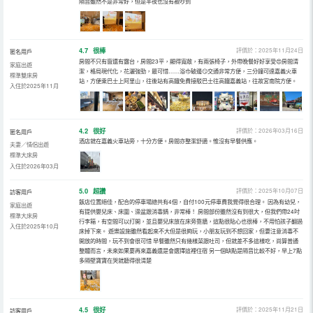
隔音雖然不是非常好，但是半夜也沒有被吵到
4.7
很棒
評價於：2025年11月24日
匿名用戶
房間不只有窗還有露台，房間23平，顯得寬敞，有兩張椅子，外帶晚餐好好享受😍房間清
家庭出遊
潔，格局現代化，花灑強勁，最可惜……浴巾破邊😏交通非常方便，三分鐘可達嘉義火車
標準雙床房
站，方便乘巴士上阿里山，往後站有高鐵免費接駁巴士往高鐵嘉義站，往故宮南院方便。
入住於2025年11月
4.2
很好
評價於：2026年03月16日
匿名用戶
酒店就在嘉義火車站旁，十分方便。房間亦整潔舒適。惟沒有早餐供應。
夫妻／情侶出遊
標準大床房
入住於2026年03月
5.0
超讚
評價於：2025年10月07日
訪客用戶
飯店位置絕佳，配合的停車場總共有4個，自付100元停車費我覺得很合理。 因為有幼兒，
家庭出遊
有提供嬰兒床、床圍、澡盆跟消毒鍋，非常棒！ 房間部份雖然沒有到很大，但我們帶24吋
標準大床房
行李箱，有空間可以打開，並且嬰兒床放在床旁靠牆，這點很貼心也很棒，不用怕孩子翻過
入住於2025年10月
床掉下來。 遊樂設施雖然看起來不大但是很夠玩，小朋友玩到不想回家，但要注意消毒不
開放的時間，玩不到會很可惜 早餐雖然只有幾樣菜跟吐司，但就差不多這樣吃，尚算普通
整體而言，未來如果要再來嘉義還是會選擇這裡住宿 另一個缺點是隔音比較不好，早上7點
多隔壁寶寶在哭就聽得很清楚
4.5
很好
評價於：2025年11月21日
訪客用戶