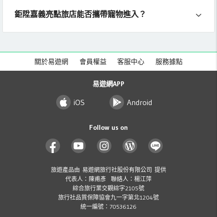
鉅陞嘉義亮點旅店能否攜帶寵物進入？
關於易遊網
會員權益
客服中心
服務據點
易遊網APP
iOS
Android
Follow us on
旅遊產品由 易遊網旅行社股份有限公司 提供
代表人：陳甫彥 聯絡人：楊江萍
綜合旅行業交觀綜字2105號
旅行社品質保障協會九一字第北1204號
統一編號：70536126