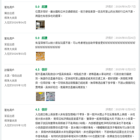
5.0
超讚
評價於：2026年04月17日
匿名用戶
位置非常好，離台鐵和公共交通都很近，很方便搭乘第一班去阿里山的台灣好行公共汽車，
獨自出遊
周圍也有很多吃的選擇。
標準大床房
入住於2026年04月
5.0
超讚
評價於：2026年03月26日
匿名用戶
有溜滑梯可以給小朋友玩還不錯，可以考慮增加自助早餐會更好好好好好好好好好好好好好
家庭出遊
好好好好好好好好好好
標準大床房
入住於2026年03月
4.5
很好
評價於：2025年12月22日
訪客用戶
鉅升嘉義亮點旅店CP值真係幾高，地點超方便，就喺嘉義火車站附近，行過去幾分鐘就
夫妻／情侶出遊
到。無論你去嘉義市區玩，定係搭阿里山鐵路或者其他交通工具，都好就腳。房間乾淨整
標準大床房
齊，住得舒服。唯一可惜係酒店間餐廳已經結業，無得喺酒店樓下食早餐。不過以價錢同位
入住於2025年12月
置嚟講，真係好抵住，推薦俾去嘉義玩嘅朋友！
4.5
很好
評價於：2025年12月09日
匿名用戶
入住週日晚上兩張單人床有窗型價格2千零多，第一間沖水閥止不住反應後馬上換間 ，水柱
家庭出遊
很大很水很熱， 覺得沒有評價這麼差還不錯， 雙單併一起覺得還蠻大的 不過2大1小多要一
標準雙床房
個被子說因為雙單有兩條被子不能再給小缺點， 內部都還蠻乾淨明亮的裝潢也不會老舊，
入住於2025年12月
小孩遊戲球池簡單但也還不錯， 飲水機235樓好像有，1樓櫃檯前面洗手檯就有可以裝引用
水， 房間內附兩瓶礦泉水茶包還蠻好喝的，床也還蠻好睡的， 不過地點的話要出去文化夜
市會有點遠， 有特約的是個停車場另外付費費$100也還算方便，如果能含在住宿裡更好，