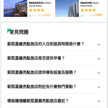
嘉義嘉楠風華酒店 (Orient
嘉義南院旅墅 (South
Luxury Hotel)
Urban Hotel)
2,132+
3,028+
TWD
TWD
4.4
/ 5
4.4
/ 5
常見問題
鉅陞嘉義亮點旅店的入住和退房時間是什麼？
鉅陞嘉義亮點旅店是否提供早餐？
鉅陞嘉義亮點旅店提供哪些設施及服務？
鉅陞嘉義亮點旅店附近有什麼熱門景點？
哪座機場離鉅陞嘉義亮點旅店最近？