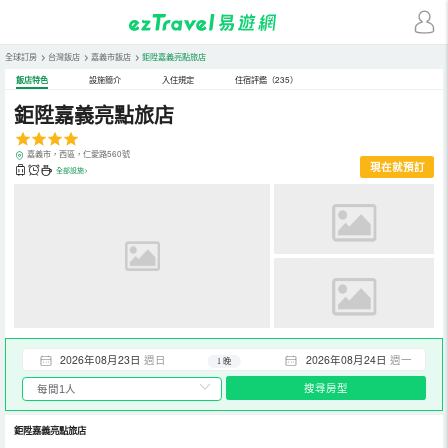
全球訂房
>
台灣飯店
>
嘉義市飯店
>
鉅陞嘉義亮點旅店
飯店特色
設施簡介
入住規定
住宿評鑑（235）
鉅陞嘉義亮點旅店
嘉義市，西區，仁愛路560號
現在就預訂
全部設施>
2026年08月23日
週日
2026年08月24日
週一
1 晚
搜尋房型
鉅陞嘉義亮點旅店