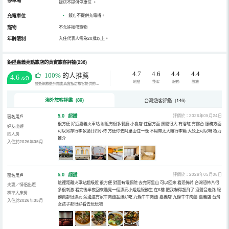
停車場
飯店不提供停車位
。
充電車位
•
飯店不提供充電樁。
寵物
不允許攜帶寵物
年齡限制
入住代表人需為20歲以上。
鉅陞嘉義亮點旅店的真實旅客評論(236)
4.7
4.6
4.4
4.4
100%
的人推薦
4.6
/5分
地點
整潔
服務
設施
易遊網旅遊評鑑由真實飯店旅客提供的評鑑。
海外旅客評鑑 (89)
台灣遊客評鑑 (146)
5.0
超讚
評價於：2026年05月24日
匿名用戶
很方便 好近嘉義火車站 附近有很多餐廳 小食店 住宿方面 房間很大 有浴缸 有露台 服務方面
好友出遊
可以寄存行李多過廿四小時 方便你去阿里山住一晚 不用帶太大嘅行李箱 大致上可以呀 極力
四人房
推介
入住於2026年05月
5.0
超讚
評價於：2026年05月08日
匿名用戶
這裡距離火車站超級近 很方便 對面有電影院 去完阿里山 可以回來 看恐怖片 台灣恐怖片很
夫妻／情侶出遊
多很刺激 看完後半夜回來遇見一個漂亮小姐姐服務生 在6樓 把我嚇得起飛了 沒聲音走路 服
標準大床房
務員都很漂亮 旁邊還有家牛肉麵超級好吃 九條牛牛肉麵-嘉義店 九條牛牛肉麵-嘉義店 台灣
入住於2026年05月
女孩子都很好看去玩玩吧