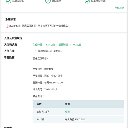
兒童遊戲區
嬰兒推車
兒童桌遊/拼圖
全部設施
飯店公告
2025年起，因應環保政策，所有旅宿不再提供一次性備品。
入住及孩童規定
入住和退房
入住時間：15:00以後 退房時間：11:00以前
入住方式
•
櫃檯服務時間：24小時。
早餐政策
飯店提供早餐。
早餐類型：固定套餐
早餐種類：西式、中式、素食
營業時間：每天 06:30-10:00
成人費用：TWD 350/人
孩童費用：
年齡
費用
6歲(含)以下
免費
7-17歲
每人每份 TWD 350