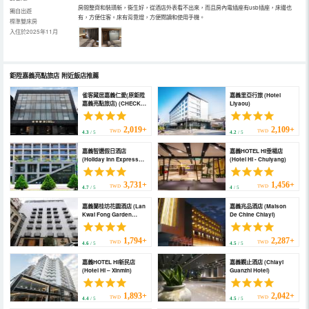
房間整齊和裝璜新，衞生好，從酒店外表看不出來，而且房內電插座有usb插座，床邊也
獨自出遊
有，方便住客。床有背靠燈，方便閱讀和使用手機。
標準雙床房
入住於2025年11月
鉅陞嘉義亮點旅店
附近飯店推薦
雀客藏居嘉義仁愛(原鉅陞
嘉義里亞行旅 (Hotel
嘉義亮點旅店) (CHECK
Liyaou)
inn SELECT Chiayi
RenAi)
2,019+
2,109+
TWD
TWD
4.3
/ 5
4.2
/ 5
嘉義智選假日酒店
嘉義HOTEL HI垂楊店
(Holiday Inn Express
(Hotel Hi - Chuiyang)
CHIAYI by IHG)
3,731+
1,456+
TWD
TWD
4.7
/ 5
4
/ 5
嘉義蘭桂坊花園酒店 (Lan
嘉義兆品酒店 (Maison
Kwai Fong Garden
De Chine Chiayi)
Hotel)
1,794+
2,287+
TWD
TWD
4.6
/ 5
4.5
/ 5
嘉義HOTEL HI新民店
嘉義觀止酒店 (Chiayi
(Hotel Hi – Xinmin)
Guanzhi Hotel)
1,893+
2,042+
TWD
TWD
4.4
/ 5
4.5
/ 5