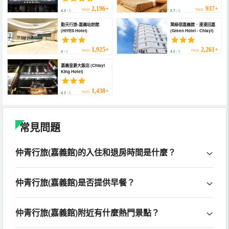
RenAi)
2,196+
937+
TWD
TWD
4.3
/ 5
3.7
/ 5
勤天行旅-嘉義站前館
葉綠宿嘉義館．漫漫回嘉
(HIYES Hotel)
(Green Hotel - Chiayi)
1,925+
2,261+
TWD
TWD
4
/ 5
4.5
/ 5
嘉義皇爵大飯店 (Chiayi
King Hotel)
1,438+
TWD
4.3
/ 5
常見問題
仲青行旅(嘉義館)的入住和退房時間是什麼？
仲青行旅(嘉義館)是否提供早餐？
仲青行旅(嘉義館)附近有什麼熱門景點？