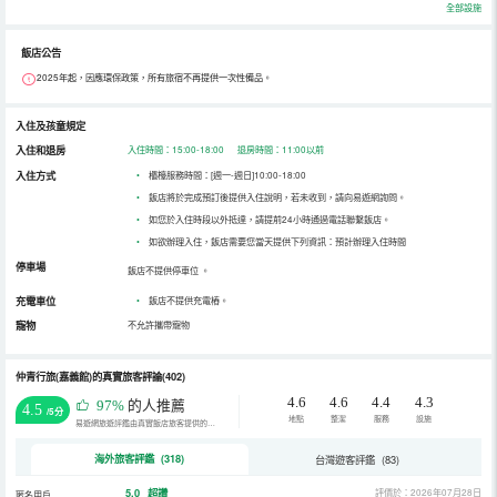
全部設施
飯店公告
2025年起，因應環保政策，所有旅宿不再提供一次性備品。
入住及孩童規定
入住和退房
入住時間：15:00-18:00 退房時間：11:00以前
入住方式
•
櫃檯服務時間：[週一-週日]10:00-18:00
•
飯店將於完成預訂後提供入住說明，若未收到，請向易遊網詢問。
•
如您於入住時段以外抵達，請提前24小時通過電話聯繫飯店。
•
如欲辦理入住，飯店需要您當天提供下列資訊：預計辦理入住時間
停車場
飯店不提供停車位
。
充電車位
•
飯店不提供充電樁。
寵物
不允許攜帶寵物
仲青行旅(嘉義館)的真實旅客評論(402)
4.6
4.6
4.4
4.3
97%
的人推薦
4.5
/5分
地點
整潔
服務
設施
易遊網旅遊評鑑由真實飯店旅客提供的評鑑。
海外旅客評鑑 (318)
台灣遊客評鑑 (83)
5.0
超讚
評價於：2026年07月28日
匿名用戶