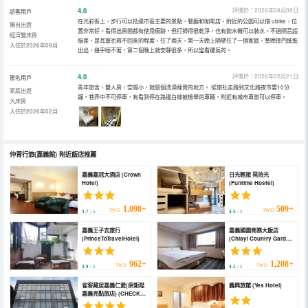
4.0
評價於：2026年08月09日
訪客用戶
在光彩街上，步行可以抵達市區主要的景點、餐廳和咖啡店，附近的公園可以借 ubike，位
獨自出遊
置非常好。看得出房間都有使用痕跡，但打掃得很乾淨，也有飲水機可以裝水。不過隔音超
經濟雙床房
級差，是耳塞也救不回來的程度，住了兩天，第一天晚上隔壁住了一個家庭，整晚摔門進進
入住於2026年08月
出出，幾乎睡不著，第二個晚上就安靜很多，所以蠻看運氣的。
4.0
評價於：2026年02月21日
匿名用戶
青年旅舍，雙人房，空間小，就是個洗澡睡覺的地方。 從旅社走路到文化路夜市要10分
家庭出遊
鐘，巷弄中不可停車，有看到停在路邊白線被檢舉的車輛，附近有城市車旅可以停車。
大床房
入住於2026年02月
仲青行旅(嘉義館)
附近飯店推薦
嘉義嘉冠大酒店 (Crown
日光輕旅 晃拾光
Hotel)
(Funtime Hostel)
1,098+
509+
TWD
TWD
3.7
/ 5
4.5
/ 5
嘉義王子去旅行
嘉義國園商務大飯店
(PrinceToTravelHotel)
(Chiayi Country Garden
Hotel)
962+
1,208+
TWD
TWD
3.9
/ 5
4.2
/ 5
雀客藏居嘉義仁愛(原鉅陞
義興旅館 (Yes Hotel)
嘉義亮點旅店) (CHECK
inn SELECT Chiayi