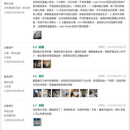
青旅很近嘉義火車站，十分便利，位於內巷，不會很嘈雜。Light Hostel是我住過的青旅中
獨自出遊
感到最滿意的，不管是衛生還是設施上，性價比很高： 1. 大廳有獨立鞋櫃，換了室內拖鞋
女性專屬背包房（床位房）
才進入房間，很衛生。 2. 背包床位有遮光簾，保有個人隱私，也不怕受室友的影響。床頭
入住於2026年04月
有小壁燈，夜晚看書或用手機不怕燈光過暗。床尾有掛鉤可掛衣服或毛巾。 3. 廁所非常衛
生整潔，若早起或晚歸，公共空間有吹風機，不怕影響室友休息。每間房間配置獨立的熱水
器，洗澡不用久等熱水。 4. 大廳有飲水機，24小時供應熱水，廚房和公共空間都非常整
潔。 若選擇來嘉義遊玩，Light Hostel是很不錯的選擇～
5.0
超讚
評價於：2026年06月22日
訪客用戶
環境衛生乾淨舒服，周圍充滿文青氣息，讓我好喜歡，櫃檯服務友善，周圍早餐店及小吃不
夫妻／情侶出遊
少，鄰近還有停車場跟超商，我覺得住宿生活機能很好。
大床房
入住於2026年05月
4.5
很好
評價於：2026年04月17日
匿名用戶
離嘉義文化夜市些微稍遠，但是居住的環境很好不太吵鬧，但是要加強一下隔音，是值得再
獨自出遊
次回住的商旅，到嘉義旅遊很棒的地點
大床房
入住於2026年04月
4.7
很棒
評價於：2026年04月22日
訪客用戶
沒有熱水洗澡，媽媽感冒了！ 房間很乾淨，有提供拖鞋！不錯！ 離夜市蠻近的，讚👍 年輕
家庭出遊
人可以考慮住這邊
經濟雙床房
入住於2026年04月