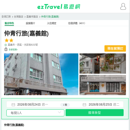
全球訂房
>
台灣飯店
>
嘉義市飯店
>
仲青行旅(嘉義館)
飯店特色
設施簡介
入住規定
住宿評鑑（401）
仲青行旅(嘉義館)
嘉義市，西區，光彩街622號
現在就預訂
全部設施>
2026年08月24日
週一
2026年08月25日
週二
1 晚
搜尋房型
仲青行旅(嘉義館)