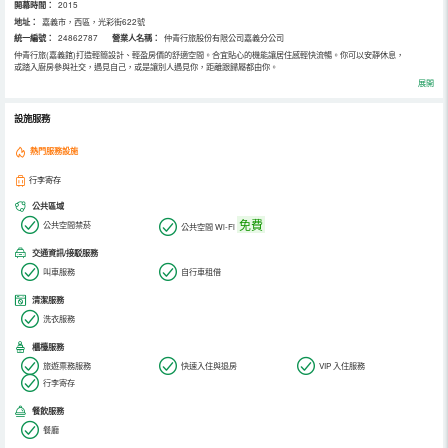
開幕時間：
2015
地址：
嘉義市，西區，光彩街622號
統一編號：
24862787
營業人名稱：
仲青行旅股份有限公司嘉義分公司
仲青行旅(嘉義館)打造輕簡設計、輕盈房價的舒適空間。合宜貼心的機能讓居住感輕快流暢。你可以安靜休息，
或踏入廚房參與社交，遇見自己，或是讓別人遇見你，距離跟歸屬都由你。
展開
設施服務
熱門服務設施
行李寄存
公共區域
免費
公共空間禁菸
公共空間 Wi-Fi
交通資訊/接駁服務
叫車服務
自行車租借
清潔服務
洗衣服務
櫃檯服務
旅遊票務服務
快速入住與退房
VIP 入住服務
行李寄存
餐飲服務
餐廳