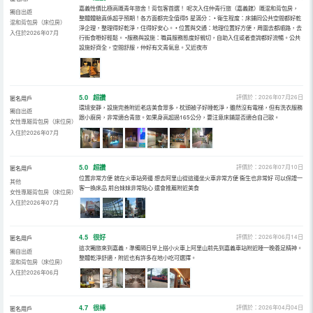
嘉義性價比極高嘅青年旅舍！背包客首選！ 呢次入住仲青行旅（嘉義館）嘅混和背包房，
獨自出遊
整體體驗真係超乎預期！各方面都完全值得5 星滿分： • 衛生程度：床鋪同公共空間都好乾
混和背包房（床位房）
淨企理，整理得好乾淨，住得好安心。 • 位置與交通：地理位置好方便，周圍去都順路，去
入住於2026年07月
行街食嘢好輕鬆。 •服務與設施：職員服務態度好親切，自助入住或者查詢都好流暢。公共
設施好齊全，空間舒服，仲好有文青氣息。又近夜市
5.0
超讚
評價於：2026年07月26日
匿名用戶
環境安靜，設施完善附近老店美食眾多，枕頭被子好睡乾淨，雖然沒有電梯，但有洗衣服務
獨自出遊
跟小廚房，非常適合青旅。如果身高超過165公分，要注意床鋪是否適合自己歐。
女性專屬背包房（床位房）
入住於2026年07月
5.0
超讚
評價於：2026年07月10日
匿名用戶
位置非常方便 就在火車站旁邊 想去阿里山從這邊坐火車非常方便 衞生也非常好 可以保證一
其他
客一換床品 前台妹妹非常貼心 還會推薦附近美食
女性專屬背包房（床位房）
入住於2026年07月
4.5
很好
評價於：2026年06月14日
匿名用戶
這次獨旅來到嘉義，準備隔日早上搭小火車上阿里山前先到嘉義車站附近睡一晚養足精神。
獨自出遊
整體乾淨舒適，附近也有許多在地小吃可選擇。
混和背包房（床位房）
入住於2026年06月
4.7
很棒
評價於：2026年04月04日
匿名用戶