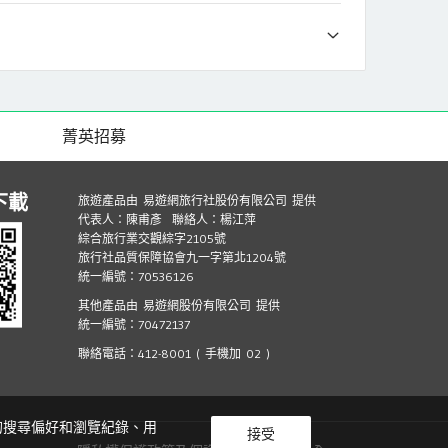
菁英招募
下載
旅遊產品由 易遊網旅行社股份有限公司 提供
代表人：陳甫彥 聯絡人：楊江萍
綜合旅行業交觀綜字2105號
旅行社品質保障協會九一字第北1204號
統一編號：70536126
其他產品由 易遊網股份有限公司 提供
統一編號：70472137
聯絡電話：412-8001 ( 手機加 02 )
您的搜尋偏好和瀏覽紀錄、用
接受