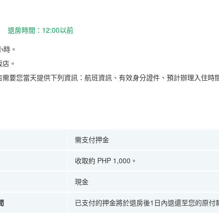
 退房時間：12:00以前
小時。
飯店。
店需要您當天提供下列資訊：航班資訊、有效身分證件、預計辦理入住時
。
需支付押金
收取約 PHP 1,000。
現金
間
已支付的押金將於退房後1日內退還至您的原付