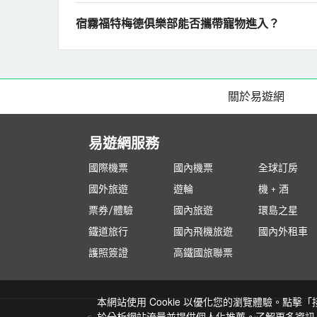
宿霧福特梅德俱樂部能否攜帶寵物進入？
關於易遊網
易遊網服務
國際機票
國內機票
全球訂房
國外旅遊
遊輪
機 + 酒
票券/體驗
國內旅遊
環島之星
鐵道旅行
國內飛機旅遊
國內外租車
護照簽證
高鐵國旅聯票
本網站使用 Cookie 以優化您的瀏覽體驗。點擊
於分析網站流量並提供個人化推薦。了解更多資