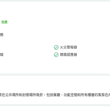
住宿提供豐富多彩的休閒活動，保證您在旅途中獲得充實的體驗。住宿內
鬆的感覺。 入住期間別忘了到住宿的游泳池好好享受一下游泳的樂趣。
免費
務
火災警報器
報
煙霧感應器
民眾在公共場所和封閉場所吸菸，包括餐廳、功能空間和所有樓層的客房在