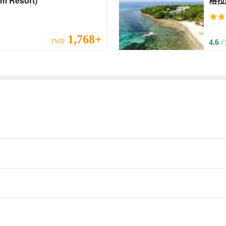
tturm Resort)
格拉納達
Reso
1,768+
TWD
4.6
/