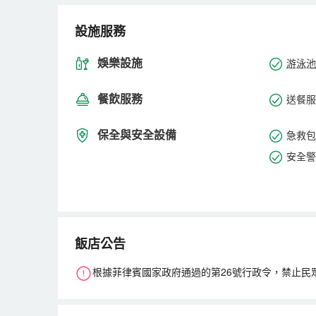
施供客人享用。一定要體驗住宿附近輕鬆可達的海灘。
趣。一天結束後，您可以享受水療設施，享受溫暖和放
設施服務
娛樂設施
游泳池
餐飲服務
送餐服
保全與安全設備
急救包
安全警
飯店公告
根據菲律賓國家政府通過的第26號行政令，禁止