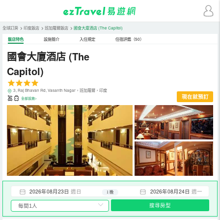
全球訂房
>
印度飯店
>
班加羅爾飯店
>
國會大廈酒店
(The Capitol)
飯店特色
設施簡介
入住規定
住宿評鑑（50）
國會大廈酒店
(The
Capitol)
3, Raj Bhavan Rd, Vasanth Nagar，班加羅爾，印度
現在就預訂
全部設施>
2026年08月23日
週日
2026年08月24日
週一
1 晚
搜尋房型