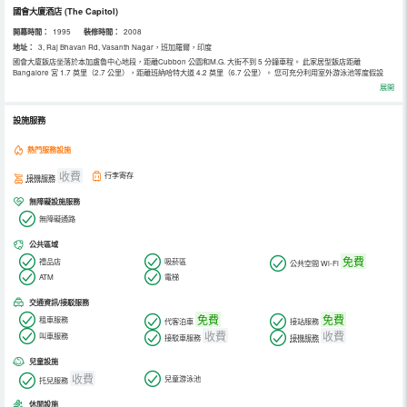
國會大廈酒店
(The Capitol)
開幕時間：
1995
裝修時間：
2008
地址：
3, Raj Bhavan Rd, Vasanth Nagar，班加羅爾，印度
國會大廈飯店坐落於本加盧魯中心地段，距離Cubbon 公園和M.G. 大街不到 5 分鐘車程。 此家居型飯店距離
Bangalore 宮 1.7 英里（2.7 公里），距離班納哈特大道 4.2 英里（6.7 公里）。 您可充分利用室外游泳池等度假設
施，此外還有免費 WiFi和禮賓服務等。此飯店的其他設施包括保姆服務（收費）、禮品店/報攤和婚慶服務。住客可搭
展開
乘收費區內班車前往附近目的地。 您可以去24 Carat咖啡店享用國際美食，也可在這裡的酒吧/酒廊小酌一杯，放鬆一
下。或者可以待在房間里，享受 24 小時送餐服務。每天 07:00 至 10:30 提供收費的全套早餐。 特色服務/設施包括商
務中心、豪華轎車或公務車服務和快速退房。計劃在本加盧魯舉辦活動？這家飯店擁有 2250 平方公尺（24219 平方英
設施服務
尺）的空間，包括會議中心和會議室。飯店設有免費24 小時火車站接車服務，此外還提供免費代客停車。 有 144 間特
色裝修的客房提供存放一些免費物品的迷你吧和液晶電視；您定能在旅途中找到家的舒適。您的記憶海綿床墊臥床備有
羽絨被和埃及棉床單。提供衛星頻道和DVD 播放器，可滿足您的娛樂需求；同時提供免費無線網絡，方便您與朋友保持
熱門服務設施
聯繫。浴室提供浴缸、名牌洗護用品和坐浴桶。
收費
行李寄存
接機服務
無障礙設施服務
無障礙通路
公共區域
免費
禮品店
吸菸區
公共空間 Wi-Fi
ATM
電梯
交通資訊/接駁服務
免費
免費
租車服務
代客泊車
接站服務
收費
收費
叫車服務
接駁車服務
接機服務
兒童設施
收費
兒童游泳池
托兒服務
休閒設施