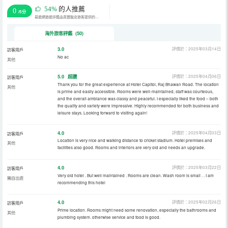
54%
的人推薦
0
/5分
易遊網旅遊評鑑由真實飯店旅客提供的評鑑。
海外旅客評鑑 (50)
3.0
評價於：2025年03月14日
訪客用戶
No ac
其他
5.0
超讚
評價於：2025年04月06日
訪客用戶
Thank you for the great experience at Hotel Capitol, Raj Bhawan Road. The location
其他
is prime and easily accessible. Rooms were well-maintained, staff was courteous,
and the overall ambiance was classy and peaceful. I especially liked the food – both
the quality and variety were impressive. Highly recommended for both business and
leisure stays. Looking forward to visiting again!
4.0
評價於：2025年04月03日
訪客用戶
Location is very nice and walking distance to cricket stadium. Hotel premises and
其他
facilities also good. Rooms and interiors are very old and needs an upgrade.
4.0
評價於：2025年03月22日
訪客用戶
Very old hotel . But well maintained . Rooms are clean. Wash room is small . . I am
獨自出遊
recommending this hotel
4.0
評價於：2025年02月26日
訪客用戶
Prime location. Rooms might need some renovation, especially the bathrooms and
其他
plumbing system. otherwise service and food is good.