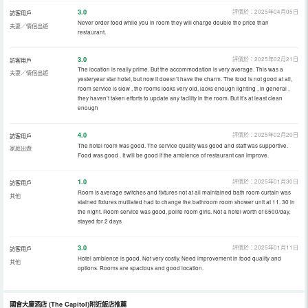
3.0
評價於：2025年04月05日
訪客用戶
Never order food while you in room they will charge double the price than
夫妻／情侶出遊
restaurant.
3.0
評價於：2025年02月21日
訪客用戶
The location is really prime. But the accommodation is very average. This was a
夫妻／情侶出遊
yesteryear star hotel, but now it doesn’t have the charm. The food is not good at all,
room service is slow , the rooms looks very old, lacks enough lighting , in general ,
they haven’t taken efforts to update any facility in the room. But it’s at least clean
enough
4.0
評價於：2025年02月20日
訪客用戶
The hotel room was good. The service quality was good and staff was supportive.
家庭出遊
Food was good . It will be good if the ambience of restaurant can improve.
1.0
評價於：2025年01月30日
訪客用戶
Room is average switches and fixtures not at all maintained bath room curtain was
其他
stained fixtures mutilated had to change the bathroom room shower unit at 11. 30 in
the night. Room service was good, polite room girls. Not a hotel worth of 6500/day,
stayed for 2 days
3.0
評價於：2025年01月11日
訪客用戶
Hotel ambience is good. Not very costly. Need improvement in food quality and
其他
options. Rooms are spacious and good location.
國會大廈酒店
(The Capitol)
附近飯店推薦