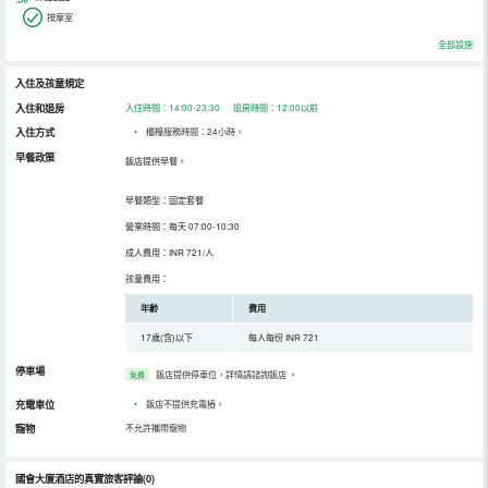
按摩室
全部設施
入住及孩童規定
入住和退房
入住時間：14:00-23:30 退房時間：12:00以前
入住方式
•
櫃檯服務時間：24小時。
早餐政策
飯店提供早餐。
早餐類型：固定套餐
營業時間：每天 07:00-10:30
成人費用：INR 721/人
孩童費用：
年齡
費用
17歲(含)以下
每人每份 INR 721
停車場
飯店提供停車位，詳情請諮詢飯店
。
免費
充電車位
•
飯店不提供充電樁。
寵物
不允許攜帶寵物
國會大廈酒店的真實旅客評論(0)