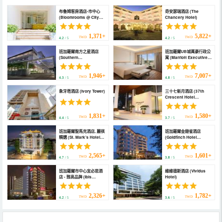
布魯姆客房酒店-市中心
奇安瑟瑞酒店 (The
(Bloomrooms @ City
Chancery Hotel)
Centre)
1,371+
5,822+
TWD
TWD
4.2
/ 5
4.2
/ 5
班加羅爾南方之星酒店
班加羅爾UB城萬豪行政公
(Southern
寓 (Marriott Executive
Star,Bangalore)
Apartments Bengaluru
UB City)
1,946+
7,007+
TWD
TWD
4.3
/ 5
4.8
/ 5
象牙塔酒店 (Ivory Tower)
三十七新月酒店 (37th
Crescent Hotel
Bengaluru)
1,831+
1,580+
TWD
TWD
4.4
/ 5
3.7
/ 5
班加羅爾聖馬克酒店, 麗祺
班加羅爾金翅雀酒店
精選 (St. Mark’s Hotel
(Goldfinch Hotel
Bengaluru, a member of
Bangalore)
Radisson Individuals)
2,565+
1,601+
TWD
TWD
4.7
/ 5
3.8
/ 5
班加羅爾市中心宜必思酒
維維德斯酒店 (Vividus
店 - 雅高品牌 (Ibis
Hotel)
Bengaluru City Centre -
An Accor Brand)
2,326+
1,782+
TWD
TWD
4.2
/ 5
3.6
/ 5