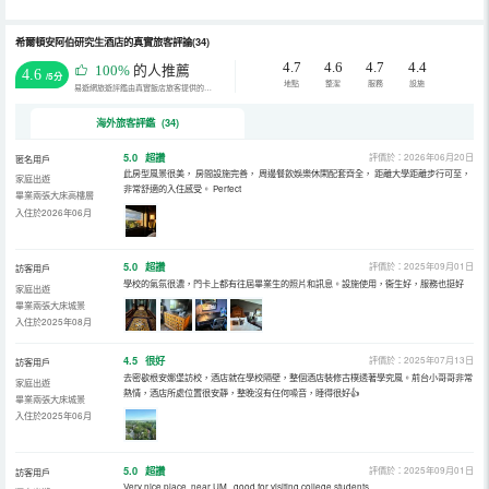
希爾頓安阿伯研究生酒店的真實旅客評論(34)
4.7
4.6
4.7
4.4
100%
的人推薦
4.6
/5分
地點
整潔
服務
設施
易遊網旅遊評鑑由真實飯店旅客提供的評鑑。
海外旅客評鑑 (34)
5.0
超讚
評價於：2026年06月20日
匿名用戶
此房型風景很美， 房間設施完善， 周邊餐飲娛樂休閑配套齊全， 距離大學距離步行可至，
家庭出遊
非常舒適的入住感受。 Perfect
畢業兩張大床高樓層
入住於2026年06月
5.0
超讚
評價於：2025年09月01日
訪客用戶
學校的氣氛很濃，門卡上都有往屆畢業生的照片和訊息。設施使用，衞生好，服務也挺好
家庭出遊
畢業兩張大床城景
入住於2025年08月
4.5
很好
評價於：2025年07月13日
訪客用戶
去密歇根安娜堡訪校，酒店就在學校隔壁，整個酒店裝修古樸透著學究風。前台小哥哥非常
家庭出遊
熱情，酒店所處位置很安靜，整晚沒有任何噪音，睡得很好👍
畢業兩張大床城景
入住於2025年06月
5.0
超讚
評價於：2025年09月01日
訪客用戶
Very nice place, near UM , good for visiting college students