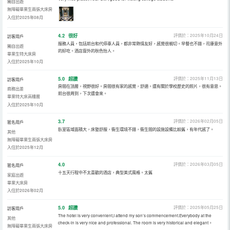
獨自出遊
無障礙畢業生兩張大床房
入住於2025年08月
4.2
很好
評價於：2025年10月24日
訪客用戶
服務人員，包括前台和代停車人員，都非常熱情友好，感覺很親切。早餐也不錯，司康意外
獨自出遊
的好吃。酒店窗外的秋色怡人。
畢業生特大床房
入住於2025年10月
5.0
超讚
評價於：2025年11月13日
訪客用戶
房間在頂層，視野很好。房間很有家的感覺，舒適。還有關於學校歷史的照片，很有意思。
商務出差
前台很周到，下次還會來。
畢業特大床高樓層
入住於2025年10月
3.7
評價於：2026年02月05日
匿名用戶
臥室區域面積大，床墊舒服，衞生環境不錯，衞生間的設施設備比較舊，有年代感了。
其他
無障礙畢業生兩張大床房
入住於2025年12月
4.0
評價於：2026年03月05日
匿名用戶
十五天行程中不太喜歡的酒店，典型美式風格。太舊
家庭出遊
畢業大床房
入住於2026年02月
5.0
超讚
評價於：2025年05月25日
訪客用戶
The hotel is very convenient,I attend my son’s commencement.Everybody at the
其他
check-in is very nice and professional. The room is very historical and elegant。
無障礙畢業生兩張大床房