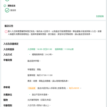
運動設施
健身房
全部設施
飯店公告
客人入住時需要攜帶與預訂姓名一致的本人信用卡，以免飯店可能需要預授一筆金額後才能安排客人入住。如客
人無額外消費和損壞物品，退房時會解除預授。部分飯店、房型存在特殊政策，請以飯店告知為準。
入住及孩童規定
入住和退房
入住時間：16:00-次日01:00 退房時間：11:00以前
入住方式
•
櫃檯服務時間：24小時。
早餐政策
飯店提供早餐。
早餐類型：單點
營業時間：每天 07:00-11:00
費用：收費，單點品項價格，請以現場供應為準。
停車場
飯店內提供私人停車場 (旅客專用)
，
每天USD35
。
可能收費
充電車位
•
飯店不提供充電樁。
寵物
允許攜帶寵物（須事先申請）
年齡限制
入住代表人需為21歲以上。