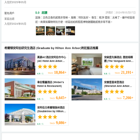
入住於2025年05月
5.0
超讚
評價於：2024年05月07日
匿名用戶
設施：古色古香的感覺非常棒。 服務：特別友好。 衞生：乾淨 環境：太棒了，離中校區很
家庭出遊
近。商業街購物特別方便，校區拍拍照逛逛博物館體驗感覺非常不錯。
入住於2024年05月
希爾頓安阿伯研究生酒店
(Graduate by Hilton Ann Arbor)
附近飯店推薦
萬豪AC酒店安阿伯市中心
安納堡先鋒酒店, 傲途格精
(AC Hotel Ann Arbor
選 (The Vanguard Ann
Downtown)
Arbor, Autograph
Collection)
18,864+
21,191+
TWD
TWD
4.9
/ 5
4.6
/ 5
韋伯餐廳酒店 (Weber's
安娜堡喜來登酒店
Hotel & Restaurant)
(Sheraton Ann Arbor
Hotel)
6,645+
7,266+
TWD
TWD
4.6
/ 5
4.3
/ 5
安阿伯北希爾頓逸林酒店
(Doubletree by Hilton
Ann Arbor North)
9,086+
TWD
4.3
/ 5