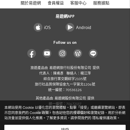
關於易遊網
會員權益
客服中心
服務據點
易遊網APP
iOS
Android
Follow us on
旅遊產品由 易遊網旅行社股份有限公司 提供
代表人：陳甫彥 聯絡人：楊江萍
綜合旅行業交觀綜字2105號
旅行社品質保障協會九一字第北1204號
統一編號：70536126
其他產品由 易遊網股份有限公司 提供
統一編號：70472137
本網站使用 Cookie 以優化您的瀏覽體驗。點擊「接受」或繼續瀏覽網站，即表
示您同意我們的 Cookie 政策，包含記住您的搜尋偏好和瀏覽紀錄、用於分析網
聯絡電話：412-8001 ( 手機加 02 )
站流量並提供個人化推薦。了解更多資訊，請參閱我們的
隱私權保護政策
。
Copyright
2026 ezTravel Co., Ltd. All rights reserved.
©