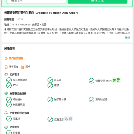
希爾頓安阿伯研究生酒店
(Graduate by Hilton Ann Arbor)
開幕時間：
2024
地址：
615 E Huron St，安娜堡，美國
希爾頓安娜阿伯研究生飯店坐落於安娜堡中心地段，距離密歇根大學僅咫尺之遙，距離M大學醫院也只有 9 分鐘步行路
程。 此飯店距離密歇根體育場 1.6 英里（2.5 公里），距離布賴爾伍德商城 3.2 英里（5.2 公里）。 您可充分利用24 小
時健身中心等度假設施，此外還有免費 WiFi和婚慶服務等。 您可以去Allen Rumsey餐廳盡享美味佳餚，也可在這裡的
展開
酒吧/酒廊小酌一杯放鬆一下。此外，咖啡館也提供餐飲服務。每天 07:00 至 11:00 提供收費的即點即煮早餐。 特色服
務/設施包括24 小時前台服務、多語言服務和行李寄存。計劃在安娜堡舉辦活動？這家飯店擁有 628 平方公尺（6756
平方英尺）的空間，包括會議場地和4 間會議室。 有 207 間空調客房提供冰箱和平板電視；您定能在旅途中找到家的舒
設施服務
適。您的臥床備有羽絨被和高檔床上用品。提供免費無線網絡，方便您與朋友保持聯繫；衛星頻道可滿足您的娛樂需
求。配備浴缸或淋浴的私人浴室提供免費洗浴用品和吹風機。
熱門服務設施
行李寄存
酒吧
公共區域
免費
公共空間禁菸
吸菸區
公共空間 Wi-Fi
ATM
電梯
無障礙設施服務
助聽器材
點字標示牌
無障礙通路
無障礙客房
交通資訊/接駁服務
收費
停車場
代客泊車
兒童設施
兒童餐