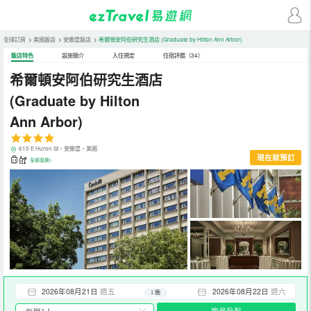
全球訂房
>
美國飯店
>
安娜堡飯店
>
希爾頓安阿伯研究生酒店
(Graduate by Hilton Ann Arbor)
飯店特色
設施簡介
入住規定
住宿評鑑（34）
希爾頓安阿伯研究生酒店
(Graduate by Hilton
Ann Arbor)
615 E Huron St，安娜堡，美國
現在就預訂
全部設施>
2026年08月21日
週五
2026年08月22日
週六
1 晚
搜尋房型