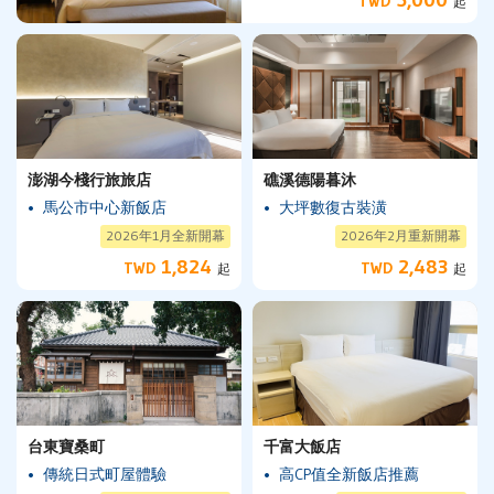
5,000
TWD
起
澎湖今棧行旅旅店
礁溪德陽暮沐
馬公市中心新飯店
大坪數復古裝潢
2026年1月全新開幕
2026年2月重新開幕
1,824
2,483
TWD
TWD
起
起
台東寶桑町
千富大飯店
傳統日式町屋體驗
高CP值全新飯店推薦