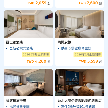
2,059
2,600
TWD
TWD
起
起
亞士都酒店
嵨開安旅
全新公寓式酒店
以身心靈健康為主題
2026年5月全新開幕
2026年1月全新開幕
4,200
5,599
TWD
TWD
起
起
福容徠旅中壢
台北大安伊普索凱悅尚選酒店
福容徠旅集團
連住2晚升等101景觀房