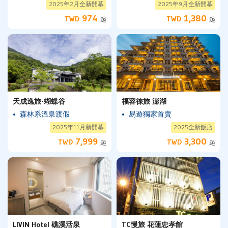
2025年2月全新開幕
2025年9月全新開幕
974
1,380
TWD
TWD
起
起
天成逸旅-蝴蝶谷
福容徠旅 澎湖
森林系溫泉渡假
易遊獨家首賣
2025年11月新開幕
2025全新飯店
7,999
3,300
TWD
TWD
起
起
LIVIN Hotel 礁溪活泉
TC慢旅 花蓮忠孝館