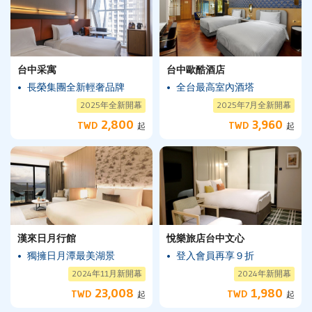
台中采寓
台中歐酷酒店
長榮集團全新輕奢品牌
全台最高室內酒塔
2025年全新開幕
2025年7月全新開幕
2,800
3,960
TWD
TWD
起
起
漢來日月行館
悅樂旅店台中文心
獨擁日月潭最美湖景
登入會員再享９折
2024年11月新開幕
2024年新開幕
23,008
1,980
TWD
TWD
起
起