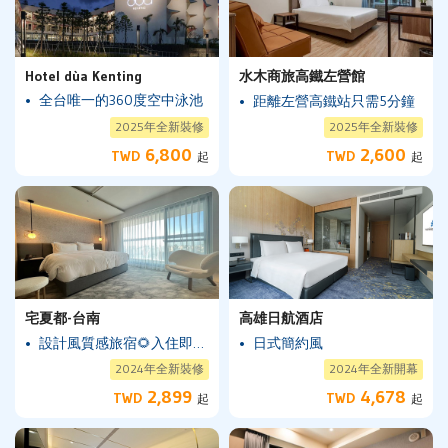
Hotel dùa Kenting
水木商旅高鐵左營館
全台唯一的360度空中泳池
距離左營高鐵站只需5分鐘
2025年全新裝修
2025年全新裝修
6,800
2,600
TWD
TWD
起
起
宅夏都-台南
高雄日航酒店
設計風質感旅宿🌻入住即贈全日Happy Hour
日式簡約風
2024年全新裝修
2024年全新開幕
2,899
4,678
TWD
TWD
起
起