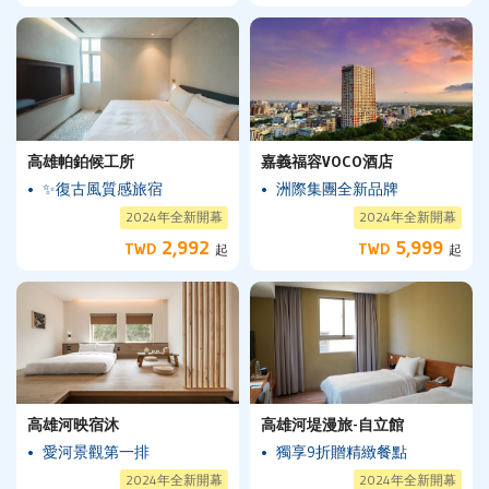
高雄帕鉑候工所
嘉義福容VOCO酒店
✨復古風質感旅宿
洲際集團全新品牌
2024年全新開幕
2024年全新開幕
2,992
5,999
TWD
TWD
起
起
高雄河映宿沐
高雄河堤漫旅-自立館
愛河景觀第一排
獨享9折贈精緻餐點
2024年全新開幕
2024年全新開幕