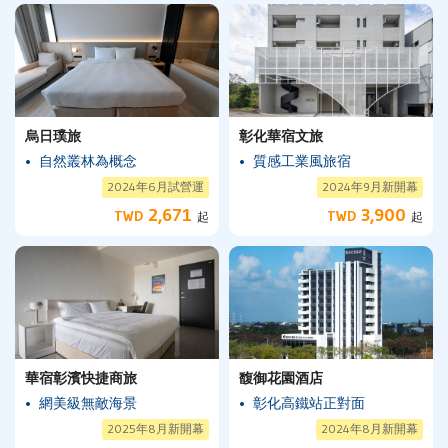
烏日璞旅
彰化華宿文旅
自然叢林為概念
質感工業風旅宿
2024年6月試營運
2024年9月新開幕
2,671
3,900
TWD
TWD
起
起
華宿彰濱快捷商旅
馥御花園酒店
網美級無敵海景
彰化高鐵站正對面
2025年8月新開幕
2024年8月新開幕