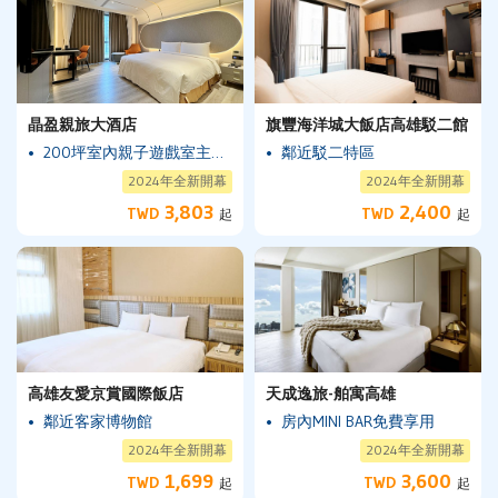
晶盈親旅大酒店
旗豐海洋城大飯店高雄駁二館
200坪室內親子遊戲室主題飯店
鄰近駁二特區
2024年全新開幕
2024年全新開幕
3,803
2,400
TWD
TWD
起
起
高雄友愛京賞國際飯店
天成逸旅-舶寓高雄
鄰近客家博物館
房內MINI BAR免費享用
2024年全新開幕
2024年全新開幕
1,699
3,600
TWD
TWD
起
起